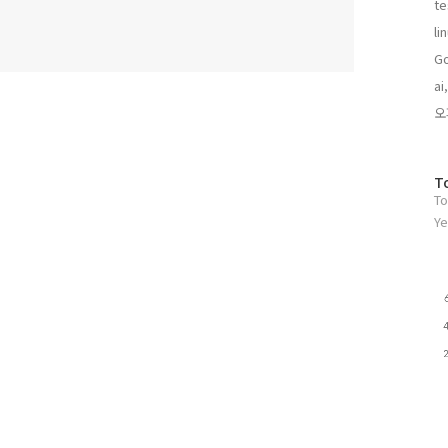
te
기
글
li
Go
ai,
오
방
T
To
문
자
Ye
수