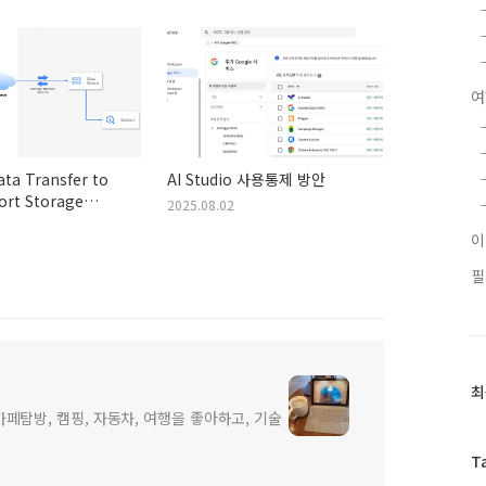
여
ta Transfer to
AI Studio 사용통제 방안
ort Storage
2025.08.02
Service
필
최
최
근
지니어 카페탐방, 캠핑, 자동차, 여행을 좋아하고, 기술
글
과
T
인