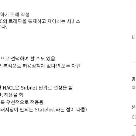
리하기 위해 작성
L은 VPC의 트래픽을 통제하고 제어하는 서비스
다.
페
L
이
스
북
룹으로 선택하여 할 수도 있음
트
함 기본적으로 허용정책이 없다면 모두 차단
위
터
플
공
러
면 NACL은 Subnet 단위로 설정을 함
일
그
단, 허용을 함
인
수록 우선적으로 적용됨
분
태저장이 안되는 Stateless라는 점이 다름)
C