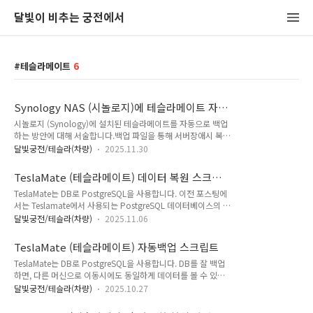
달빛이 비추는 궁전에서
테슬라메이트
6
Synology NAS (시놀로지)에 테슬라메이트 자동
백업하기
시놀로지 (Synology)에 설치된 테슬라메이트를 자동으로 백업
하는 방안에 대해 서술합니다.백업 파일을 통해 서버장애시 복구
하거나, 타 서버로 데이터 이전을 쉽게 할 수 있습니다.시놀로지
달빛궁전/테슬라(차량)
2025.11.30
DSM에서는 msmtp나 mutt 같은 패키지를 직접 설치할 수 없
으므로, 작업 스케줄러(Task Scheduler)를 사용해야 합니
TeslaMate (테슬라메이트) 데이터 복원 스크립
다.DSM 7.0 을 기준으로 설명합니다. 제어판으로 이동합니다.
트
TeslaMate는 DB로 PostgreSQL을 사용합니다. 이전 포스팅에
작업스케줄러 선택 생성 → 예약된 작업 → 사용자 정의 스크립
서는 Teslamate에서 사용되는 PostgreSQL 데이터베이스의 백
트 선택 일반탭 : 작업명을 한 눈에 알아볼 수 있게 작성합니다.
업을 원하는 시간에 자동으로 백업받고, Gmail을 통해 원하는
사용자는 root로 선택 아래 코드의 내용을 복사하여 “사용자 정
달빛궁전/테슬라(차량)
2025.11.06
메일로 전송하는 스크립트를 작성했습니다. 이번에는 위의 스크
의 스크립트"에 넣습니다.환경 변수 설정에Container
립트로 백업받은 파일을 복원하는 스크립트를 작성하였습니다.
Manager에 있는 Database Container 이름과 USER, ..
TeslaMate (테슬라메이트) 자동백업 스크립트
자동 데이터 백업 스크립트는 아래링크를 참조하세
TeslaMate는 DB로 PostgreSQL을 사용합니다. DB를 잘 백업
요.https://seonggi.kr/291 사용방법본 문서에 첨부된 쉘스크
하면, 다른 머신으로 이동시에도 동일하게 데이터를 볼 수 있습
립트 파일을 다운 받아 업로드 하거나, 아래 소스코드를 복사하
니다. 백업 명령어 한줄이면 끝나기는 하지만, 자동화하는게 또
여 테슬라메이트가 설치된 서버에 접속하여 파일을 붙여넣기 합
달빛궁전/테슬라(차량)
2025.10.27
엔지니어의 본문이기에 ..ㅎㅎ Teslamate에서 사용되는
니다. 실행은 “bash 스크립트명.sh “ 와 같이 할 수 있습니다. 도
PostgreSQL 데이터베이스의 백업을 원하는 시간에 자동으로
커를 검색하여, database 이름이 있는 도커를 추천해줍니다...