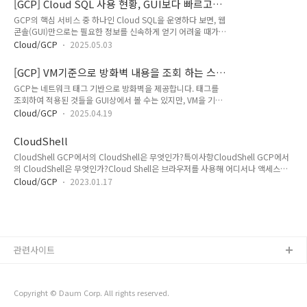
[GCP] Cloud SQL 사용 현황, GUI보다 빠르고
이번 스크립트는 GCP의 Secret Manager 서비스에 있는 리소
정확하게 파악하기 (gcloud & Shell Script 활
GCP의 핵심 서비스 중 하나인 Cloud SQL을 운영하다 보면, 웹
스들을 프로젝트 단위에서 삭제하는 방안을 작성하였습니다. 해
용)
콘솔(GUI)만으로는 필요한 정보를 신속하게 얻기 어려울 때가
당 삭제 스크립트를 만들게 된 계기는 다음과 같습니다. GCP에
있습니다. 여러 인스턴스의 머신 타입을 비교하거나, 할당된 용
서 프로젝트가 필요없게 되면 정리를 해야되는데 결제계정을 빼
Cloud/GCP
2025.05.03
량이 아닌 실제 디스크 사용량을 확인하고 싶을 때, 또는 HA(고
면 모든 리소스가 정지되게 되며, 아예 프로젝트를 삭제하는 방
가용성) 구성 여부를 한눈에 파악하고 싶을 때 GUI는 종종 여러
안도 있습니다. 다만 여러 이유로 프로젝트가 존재할 필요가 있
[GCP] VM기준으로 방화벽 내용을 조회 하는 스
번의 클릭과 페이지 이동을 요구하여 번거로움을 느끼게 합니다.
을때는 비용이 발생되는 리소..
크립트
GCP는 네트워크 태그 기반으로 방화벽을 제공합니다. 태그를
이러한 불편함을 해소하고자 gcloud와 쉘스크립트를 활용하여
조회하여 적용된 것들을 GUI상에서 볼 수는 있지만, VM을 기반
터미널 환경에서 Cloud SQL 현황을 파악하는 방법들을 작성하
으로 연결된 방화벽 정책을 한번에 보여주는 GCP 기본 기능은
였습니다. GCP 인프라 관리자, DevOps 엔지니어, DBA 등
Cloud/GCP
2025.04.19
없습니다. AWS는 VM을 선택시 해당 VM에 적용된 시큐리티 그
Cloud SQL을 운영하는 분들이라면 누구나 겪어봤을 법한 문제
룹을 한번에 볼 수 있습니다. 신규 구축이 아닌 기존 운영하는 곳
들에 대한 해결책을 제시하는 것을 목표로 합니다. 본문에서는
CloudShell
에서 정보 수집시 방화벽이 VM별로 어떻게 설정되어 있는지 한
먼저..
CloudShell GCP에서의 CloudShell은 무엇인가?특이사항CloudShell GCP에서
번에 조회할 필요가 있어 스크립트를 통해 하는 방안을 작성하였
의 CloudShell은 무엇인가?Cloud Shell은 브라우저를 사용해 어디서나 액세스할
습니다. 2가지 방안으로 작성하였습니다.프로젝트 별 수집하는
수 있는 온라인 개발 및 운영 환경gcloud 명령줄 도구, kubectl 등의 유틸리티가 미
방안조직에서 프로젝트별로 수집하는 방안 프로젝트 기반이며,
Cloud/GCP
2023.01.17
리 로드된 온라인 터미널을 사용해 리소스를 관리할 수 있는 도구구글에서 제공한 개
입력 후 해당 프로젝트에 있는 VM의 리스트 조회 → 해당 리스
요Cloud Shell은 기본 제공되는 무료 가상 머신으로서 Cloud SDK, 널리 사용되는
트의 있는 vm에 네트워크 태그를 조회하여, 인그레스, 이그레스
개발자 도구 및 런타임이 사전 설치되어 제공됩니다. Cloud SDK의 일부인 gcloud
별로 해당 태그 정책을 정리합..
명령줄 인터페이스는 Google Cloud 리소스 관리에 사용되는 강력한 다목적 도구
로서 Cloud Shell에서 사용하면 워크스테이션에서 설치할 필요가 없습니다..
관련사이트
Copyright © Daum Corp. All rights reserved.