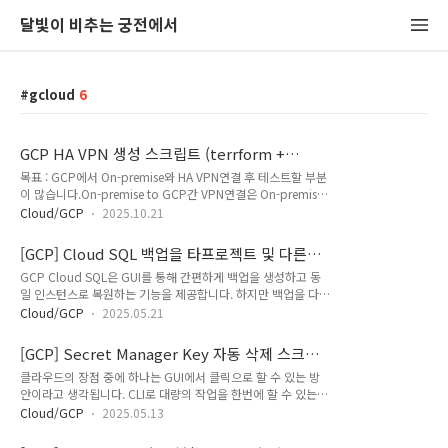
달빛이 비추는 궁전에서
gcloud
6
GCP HA VPN 생성 스크립트 (terrform +
gcloud)
목표 : GCP에서 On-premise와 HA VPN연결 후 테스트할 부분
이 많습니다.On-premise to GCP간 VPN연결은 On-premise
장비나 오픈소스를 이용해 설치하고 테스트 해야됩니다.하여,
Cloud/GCP
2025.10.21
gcloud CLI로 VPC와 subnet을 확인하고, 기존 것을 사용하거
나 신규로 사용할 변수명을 입력받아 terrform 파일을 생성합니
[GCP] Cloud SQL 백업을 타프로젝트 및 다른
다.그리고 main.tf, variables.tf, terraform.tfvars 파일을 생성
인스턴스로 복원하기 (gcloud+shell script)
GCP Cloud SQL은 GUI를 통해 간편하게 백업을 생성하고 동
하여 둡니다.terrform apply 실행까지 이어서 진행되므로 바로
일 인스턴스로 복원하는 기능을 제공합니다. 하지만 백업을 다른
VPN구성 후 테스트가 가능합니다.테스트가 끝난 후에는
새 인스턴스나 다른 프로젝트의 인스턴스로 복원해야 할 경우,
terraform destroy -auto-approve 명령을 통해 리소스 삭제
Cloud/GCP
2025.05.21
GUI에서는 직접적인 지원이 없습니다. GUI에서 지원하지 않는
를 하면 됩니다.소스코드 / 각 진행사항별 변수 입력방안 순서
기능이 CLI에서 지원되는 경우가 있습니다. Cloud SQL의 내장
대..
[GCP] Secret Manager Key 자동 삭제 스크립
백업은 파일 형태로 직접 내보내기(Export)를 지원하지 않으며,
트
클라우드의 장점 중에 하나는 GUI에서 클릭으로 할 수 있는 방
데이터를 파일로 옮기려면 mysqldump와 같은 별도의 내보내
안이라고 생각됩니다. CLI로 대량의 작업을 한번에 할 수 있는
기 작업을 통해 Cloud Storage 버킷 등에 저장한 후 다시 가져
방안도 있지만간단하게 필요할때 화면에 나오는 설명을 따라서
오기(Import) 해야 합니다. 이와 달리, gcloud CLI를 사용하면
Cloud/GCP
2025.05.13
설정해서 할 수 있다는 것은 크나큰 장점이라 생각됩니다. 다만
Cloud SQL 백업에서 바로 다른 인스턴스(신규 또는 타 프로젝
위에 쓴대로 대량의 작업을 한번에 하는건 GUI로는 힘듭니다.
트)로 복원할 수 있습니다. 이는 mysq..