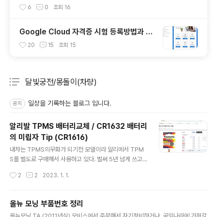
생성 설정하기
6
0
조회
16
Google Cloud 자격증 시험 등록방법과 시
험장 안내
20
15
조회
15
달빛궁전/몽돌이(차량)
분류 전체보기
주요 글 목록
일상을 기록하는 블로그 입니다.
공지
알리발 TPMS 배터리교체 / CR1632 배터리
의 미립자 Tip (CR1616)
글 내용
내차는 TPMS의무화가 되기전 모델이라 알리에서 TPM
S를 별도로 구매해서 사용하고 있다. 벌써 5년 넘게 쓰고
있는데, 너무 공기압이 없다 싶으면 미리미리 점검하게 되
작성시간
2
2
2023. 1. 1.
고 여러모로 잇 아이템이라 생각되는데 단점은 이게 배터
리가 줄어들면, 처음에는 공기압이 적다고 계속 신호음을
내고, 막상 공기압 점검하면 정상이라 고장이 난건가 했는
올뉴 모닝 부품번호 정리
데 배터리가 없는 거였다. 배터리가 CR1632을 사용하는
글 내용
올뉴모닝 TA (2011년식) 모비스에서 주문해서 자기정비하거나, 공임나라에 가져갈