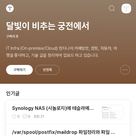
검색하기
티스토리
달빛이 비추는 궁전에서
구독자
5
IT Infra (On-premise/Cloud) 엔지니어 카페탐방, 캠핑, 자동차, 여
행을 좋아하고, 기술 글을 정리하여 업로드 하고 있습니다.
구독하기
방명록
신고하기 레이어
열기
인기글
Synology NAS (시놀로지)에 테슬라메이
트 설치하기
0
0
조회
21
/var/spool/postfix/maildrop 파일정리와 파일 미