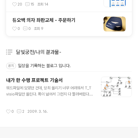
험장 안내
20
15
조회
14
듀오백 의자 좌판교체 - 주문하기
0
0
조회
9
달빛궁전/나의 결과물-
분류 전체보기
주요 글 목록
일상을 기록하는 블로그 입니다.
공지
내가 한 수행 프로젝트 기술서
글 내용
워드파일에 있었던 건데, 당최 올리기 너무 어려워서 T_T
visio파일만 올린다. 폭이 넓어서 그런지 다 짤려버렸다.
학원에서 진행했었던 프로젝트, 대학에서도 안했던 것을
하니 참 재미있었다고 말하면 거짓말이고 ㅡ.ㅡ: 이때 짜증
작성시간
0
2
2009. 3. 16.
이 거의 장난이 아니었다. 잘 안되는것도 그렇고 반 분위기
도 나하고 준환형네 딱 2조만 실습했으니 -: 해킹까지는 가
질 못했고 서비스 구축까지만 하는데도 시간이 오래걸렸
다. 원래 프로젝트 기술서상 해킹도 해야되었는데...아쉽다.
또 한번 저런기회가 있다면 그때는 주저하지 않고, 어떻게
의안내