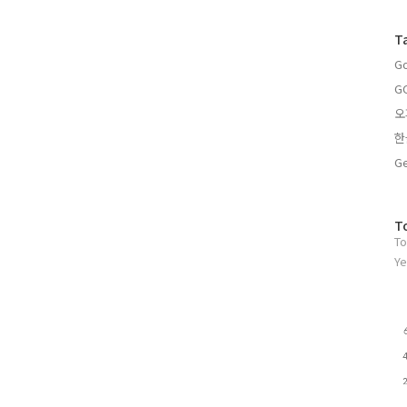
글
과
T
인
Go
기
글
G
오
한
Ge
방
T
To
문
자
Ye
수