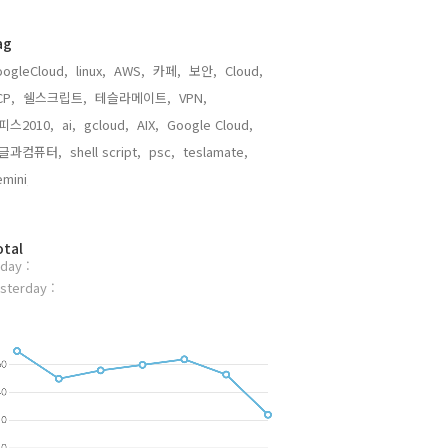
ag
ogleCloud,
linux,
AWS,
카페,
보안,
Cloud,
CP,
쉘스크립트,
테슬라메이트,
VPN,
피스2010,
ai,
gcloud,
AIX,
Google Cloud,
글과컴퓨터,
shell script,
psc,
teslamate,
mini,
otal
day :
sterday :