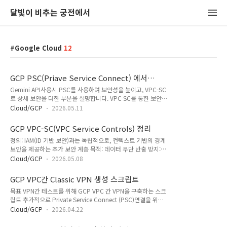
달빛이 비추는 궁전에서
Google Cloud
12
GCP PSC(Priave Service Connect) 에서
VPC-SC 사용하여 Gemini API 보호
Gemini API사용시 PSC를 사용하여 보안성을 높이고, VPC-SC
로 상세 보안을 더한 부분을 설명합니다. VPC SC를 통한 보안방
법https://cloud.google.com/blog/ko/products/ai-
Cloud/GCP
2026.05.11
machine-learning/ai-private-service-connect-vpc-service-
controls-gemini-api VPC - SC 생성 보호할 리소스 보호서비
GCP VPC-SC(VPC Service Controls) 정리
스 선택 PSA 여부 허용 IP 테스트코드# 1. 변수 설정
정의: IAM(ID 기반 보안)과는 독립적으로, 컨텍스트 기반의 경계
PROJECT_ID="shared-vpc-test-2-"LOCATION="us-
보안을 제공하는 추가 보안 계층 목적: 데이터 무단 반출 방지:
central1"MODEL_ID="gemini-2.5-flash"# 2. 토큰 갱신
권한이 있는 내부자가 데이터를 외부 버킷으로 복사하거나 유출
ACCESS_TOKEN=$(gcloud auth print-access-token)# 3..
Cloud/GCP
2026.05.08
하는 것을 차단 도용된 인증 정보 보호: 외부에서 훔친 계정으로
접근하더라도, 승인되지 않은 네트워크라면 API 호출을 차단 공
GCP VPC간 Classic VPN 생성 스크립트
용 노출 방지: IAM 설정 실수로 데이터가 외부에 공개되더라도,
목표 VPN간 테스트를 위해 GCP VPC 간 VPN을 구축하는 스크
VPC SC 경계가 2차 방어선 역할을 하여 접근을 차단 구성도
립트 추가적으로 Private Service Connect (PSC)연결을 위해
GCP 내부 동작VPN 연결을 통한 동작아래 그림은 PGA를 사용
PSC IP 라우팅을 추가한 설치 쉘스크립트를 설명합니다.사용방
해서 제어하는 구성 단순 인터넷 제어각 서비스별 설정방안
Cloud/GCP
2026.04.22
법소스코드를 Cloud Shell, ADC인증을 받은 local CLI(CMD)
PGA로 오는 서비스를 제어모든 서비스 : 모두 통과서비스 없음 :
에서 실행합니다.쉘스크립트는 gcloud 명령을 이용하여, 인증
모두 차단제한된 모든 서비스 : 제한된 서비스로 선택한 리소스