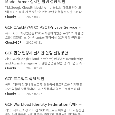
Model Armor 실시간 알림 설정 방안
된 GCP 프로젝트의 VPC를 조회하고, 선택된 VPC의 subnet을
만 사용가능..
개요Google Cloud의 Model Armor는 LLM(대규모 언어 모
조회합니다.사용자는 각 VPC, Subnet을 선택합니다.PSC를 테
델) 서비스 이용 시 발생할 수 있는 보안 위협을 실시간으로 탐지
스트 할 경우 해당 PSC IP대역을 입력하면 On-premise (VPC2
하고 차단하는 핵심 보안 솔루션입니다. 프롬프트 인젝션, 탈옥
번측)에서 PSC대역으로 찾아가도록 자동으로 GCP VPC 경로
Cloud/GCP
2026.04.01
(Jailbreak) 시도, 개인정보(PII) 유출 및 부적절한 콘텐츠 생성
를 추가해줍니다.아래는 실행시 예제 화면 입니다.- 스크립트 실
등의 위협은 기업의 데이터 자산과 서비스 신뢰도에 직접적인 타
행- 스크립트 실행 ..
GCP OAuth(인증)을 PSC (Private Service
격을 줄 수 있습니다. 본 가이드는 Model Armor를 통해 생성되
Connect)를 통해 사설망으로 연결하는 방안
목적 : GCP 계정인증을 PSC로 사용하기인증 트래픽의 사설 경
는 SanitizeOperation 로그를 실시간으로 탐지하고 , 복잡한
로화: 온프레미스(On-Premise) 환경에서 GCP 계정 인증 요청
JSON 형식의 감사 로그를 파싱하여 운영자가 즉시 위협 상황을
시, 공인 인터넷이 아닌 Cloud VPN과 PSC를 거치는 사설망 경
인지할 수 있도록 알림 체계를 구축하는 방안을 제시합니다. 구
Cloud/GCP
2026.03.31
로를 통해 Google OAuth Server에 도달하도록 구성하는 것 계
성도Log Explorer 이동 Log 검색
정 유형별 호환성 검증: 개인 계정(gmail.com)뿐만 아니라 조
resource.type="modelarmor.googleapis..
GCP 권한 변경시 실시간 알림 설정방안
직 계정(예: mz.co.kr) 등 다양한 도메인의 계정들이 PSC 경로
개요 GCP(Google Cloud Platform) 환경에서 IAM(Identity
를 통해 문제없이 인증되는지 확인하는 것이 주요 테스트 방안
and Access Management) 권한 변경은 보안 및 거버넌스 측면
보안성 강화: 내부 서버가 인터넷 게이트웨이를 통하지 않고도
에서 가장 핵심적인 모니터링 대상입니다. 권한의 오남용이나 잘
외부 구글 API 서버와 안전하게 통신할 수 있는 환경을 구축 구
Cloud/GCP
2026.02.28
못된 설정은 데이터 유출 및 리소스 손상으로 직결될 수 있기 때
성도테스트 방안DNS 조작: 온프레미스 서버의 /etc/hosts 파일
문입니다. 본 가이드는 권한 부여 및 수정 시 발생하는 복잡한
을 수정하여, 구글 인증 서버 주소인 ..
GCP 프로젝트 삭제 방안
JSON 형식의 감사 로그(Audit Log)를 실시간으로 탐지하고, 이
목적 : 개인계정이나 테스트 및 운영중에 프로젝트를 삭제할 필
를 운영자가 즉시 인지할 수 있도록 이메일 알림 체계를 구축하
요가 있을때 사용합니다. GCP 사용하지 않는 프로젝트에 대한
는 방안을 작성하였습니다. 시스템 구성도 및 워크플로우본 시스
종료 방안정리 GCP Console에 로그인 후 IAM → Settings 메
템은 Google Cloud의 Serverless 아키텍처를 활용하여 비용
Cloud/GCP
2026.02.27
뉴로 진입합니다.종료(삭제)하고자 하는 프로젝트가 맞는지 확
효율적이고 확장성 있는 실시간 알림 파이프라인을 구성 합니다.
인하고, “Shut Down”을 선택합니다.프로젝트 ID를 입력하면
탐지 (Cloud Logging): ..
GCP Workload Identity Federation (WIF -
종료가 됩니다.설명대로 해당 프로젝트의 최종 종료는 30일 뒤
워크로드아이덴티티) 설정
개요 : 서비스 계정 키 대신 GCP 워크로드 아이덴티티 사용방안
이며, 기존까지는 삭제 중지가 가능합니다.
외부 신원 공급자(IdP)와 구글 클라우드 간의 신뢰 관계를 구축