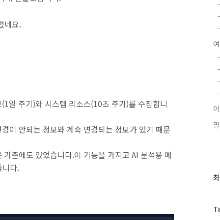
렸네요.
여
1일 주기)와 시스템 리소스(10초 주기)를 수집합니
필
경이 안되는 정보와 계속 변경되는 정보가 있기 때문
 기존에도 있었습니다.이 기능을 가지고 AI 분석용 메
아둡니다.
최
최
근
글
과
T
인