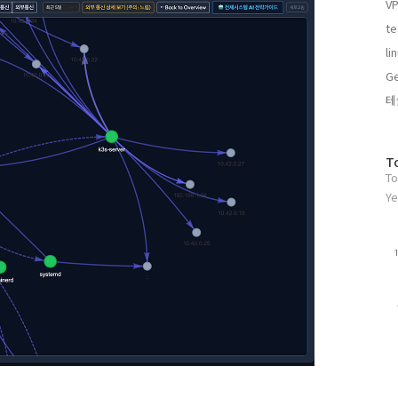
VP
기
글
te
li
Ge
테
방
T
To
문
자
Ye
수