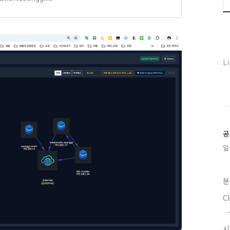
페
L
이
스
북
트
위
터
플
공
러
일
그
인
분
C