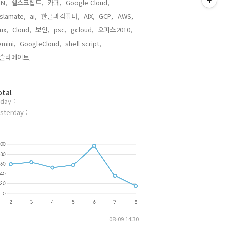
N,
쉘스크립트,
카페,
Google Cloud,
slamate,
ai,
한글과컴퓨터,
AIX,
GCP,
AWS,
nux,
Cloud,
보안,
psc,
gcloud,
오피스2010,
mini,
GoogleCloud,
shell script,
슬라메이트,
otal
day :
sterday :
08-09 14:30