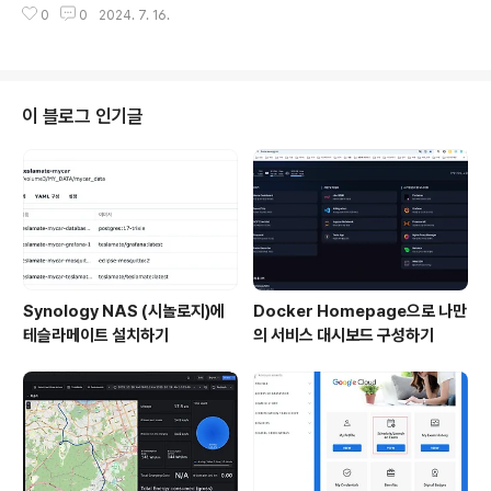
구성하여 설계S3는 보안성을 강화하기 위해 Access Lo
0
0
2024. 7. 16.
eful 방식개별 인스턴스만 설정 할 수도 있고, 그룹으로 선택하여 할 수도 있음
g용 S3 Bucket을 별도로 설정Private Subn..
허용만 가능하며, 차단(Deny)은 불가함 기본적으로 허용정책이 없다면 모두
차단NACL :Security Group은 인스턴스 기반이라면 NACL은 Subnet 단
위로 설정을 함Security Group보다 상위위치에서 차단, 허용을 함규칙에 숫
자가 있으며, 숫자 값이 적을 수록 우선적으로 적용됨(보통 아는 방화벽이 NA
이 블로그 인기글
CL이긴 하나, 상태저장이 안되는 Stateless라는..
Synology NAS (시놀로지)에
Docker Homepage으로 나만
테슬라메이트 설치하기
의 서비스 대시보드 구성하기