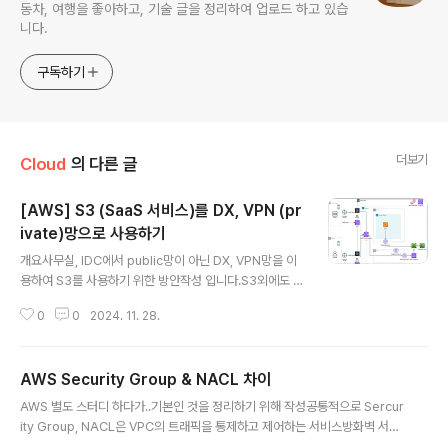
동차, 여행을 좋아하고, 기술 글을 정리하여 업로드 하고 있습
니다.
구독하기
더보기
Cloud
의 다른 글
[AWS] S3 (SaaS 서비스)를 DX, VPN (pr
ivate)망으로 사용하기
글 내용
개요사무실, IDC에서 public망이 아닌 DX, VPN망을 이
용하여 S3를 사용하기 위한 방안작성 입니다.S3외에도 D
ynamoDB 같은 SaaS형 서비스에는 적용됩니다.일반적
0
0
2024. 11. 28.
으로 iaas 서비스는 VPN을 구성하면 그것으로 통신을 하
지만, SaaS형 서비스들은 내가 서비스를 설치, 구성하는
것이 아닌 AWS에서 제공해주기에 Public망을 통해서만
AWS Security Group & NACL 차이
연결할 수 있기 때문입니다.안전한 데이터 흐름을 위한 방
글 내용
안 중 하나라고 볼 수 있습니다.전체 구성도구성 특징On-
AWS 별도 스터디 하다가..기본인 것을 정리하기 위해 작성공통적으로 Sercur
Premise에서 S3에 Upload가 가능하도록 설정하며네
ity Group, NACL은 VPC의 트래픽을 통제하고 제어하는 서비스방화벽 서비
트워크 구간의 보안을 위해 Direct Connect, VPN HA
스인데, 위치와 동작방식이 다르다. Security Group : 상태를 저장하는 Stat