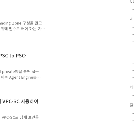
C
파일 작업을 EC2 인프라에서 처
소화하기 위해 아래 두 가
On-Demand) 인스턴스를
S EventBridge
nding Zone 구성을 권고
위해 필수로 해야 하는 기
 조금씩 다르지만, 처음 클
 구축한다는 목표는 같습니
설계를 가이드해 주는
s://gcp-
PSC to PSC-
gcp-check.seonggi.kr이
권고 가이드와 실무에서 필요
여 private망을 통해 접근
이후 Agent Engine은
 응답을 제공할 수 있는 아키
네
구분되어 진행됨 - 실행하는
 설정 Agent Engine 설정
 PSC를 제외하고는 대부분
 에서 VPC-SC 사용하여
달
Engine 서브넷 관련
 요청하는 사용..
 VPC-SC로 상세 보안을
machine-learning/ai-