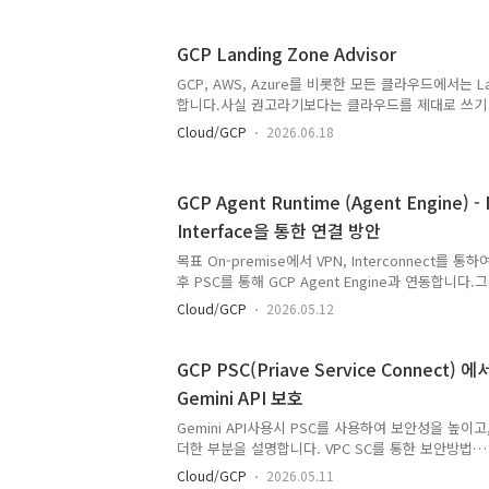
GitHub Actions Runner로 등록하여 빌드 및 컴
리하는 방법을 다룹니다. 특히 인프라 운영 비용을 최
GCP Landing Zone Advisor
지 방안을 비교 및 정리했습니다.AWS EC2 온디맨드(
활용한 기본 구성AWS EC2 스팟(Spot) 인스턴스 + AW
GCP, AWS, Azure를 비롯한 모든 클라우드에서는 La
Scheduler 조합을 통해 ..
합니다.사실 권고라기보다는 클라우드를 제대로 쓰기 
본 작업에 가깝습니다.벤더마다 개념이나 구현 방안은
Cloud/GCP
2026.06.18
라우드를 시작하는 기업들에게 안정적인 초기 환경을
다.이러한 GCP 랜딩존 지침을 참고하여, 아키텍처 
Landing Zone Advisor 웹을 만들어 보았습니다.http
GCP Agent Runtime (Agent Engine) - 
check.seonggi.kr/ GCP Landing Zone Advisor 
Interface을 통한 연결 방안
서비스는 다음과 같은 방식으로 동작합니다.- GCP 
한 요구사항을 결합했습니다.- 국내외 보안 컴..
목표 On-premise에서 VPN, Interconnect를 통하
후 PSC를 통해 GCP Agent Engine과 연동합니다.그 
VPN을 통해 외부에 있는 MCP Server와 연동하여
Cloud/GCP
2026.05.12
텍처 설명과 실행 방안에 대해 작성합니다. 3가지로 
단말기 설정 - GCP 설정 PSC network-attachment
VPN 설정 - MCP Server와 통신하여 처리 VPN,
GCP PSC(Priave Service Connect)
Python코드로 진행되어야함 전체 구성도FAQAgent 
Gemini API 보호
DocsPSC-Interface 생성방안 DocsOn-premise
Gemini API사용시 PSC를 사용하여 보안성을 높이고,
더한 부분을 설명합니다. VPC SC를 통한 보안방법
https://cloud.google.com/blog/ko/products/ai-
Cloud/GCP
2026.05.11