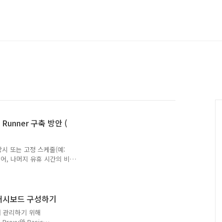
d Runner 구축 방안 (
r를 상시 또는 고정 스케줄(예:
되어, 나머지 유휴 시간의 비
AWS EventBridge
방법입니다. (지난번 포스팅
 작성하였습니다.목적 : 빌
이 끝나면 스스로 종료되도록
 대시보드 구성하기
2, GCP GCE, On-
서 관리하기 위해
요온디맨드 방식은 어떤 플랫폼
Proxy와 Basic