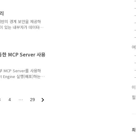
-gemini-api VPC - SC 생성
스트코드# 1. 변수 설정
us-
정리
큰 갱신
 기반의 경계 보안을 제공하
en)# 3..
한이 있는 내부자가 데이터
된 인증 정보 보호: 외부
워크라면 API 호출을 차
공개되더라도, VPC SC 경
여
P 내부 동작VPN 연결을 통
을 통한 MCP Server 사용
 단순 인터넷 제어각 서비스
 모두 통과서비스 없음 : 모
 리소스만 사용가능..
 외부 MCP Server를 사용하
 Engine 실행(배포)하는
t 설정 Agent Engine 설
N을 제외하고는 대부분
 -> Agent Engine간 통신
필
lti-agent-private-
3
4
···
29
rise 앱은 VPC 네트워크 외부이
최
최
근