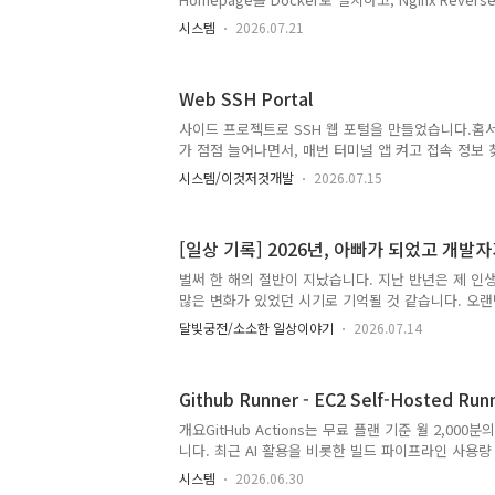
이든 아래 세 가지 원리로 동작합니다..
Authentication을 적용하여 외부에서도 안전하게
시스템
2026.07.21
니다.홈 서버와 개인 프로젝트를 운영하다 보면 접속
니다.Portainer, Grafana, Proxmox VE 같은 
Assistant, Synology NAS, n8n, Jupyter No
Web SSH Portal
젝트까지 각각의 URL을 기억하거나 브라우저 즐겨찾
편해졌습니다.이를 한 화면에 정리하기 위해 오픈소
사이드 프로젝트로 SSH 웹 포털을 만들었습니다.홈
Homepage를 설치하였습니다.구성한 ..
가 점점 늘어나면서, 매번 터미널 앱 켜고 접속 정보 
확히는 한차례의 소동때문이었는데, 테슬라메이트 잘
시스템/이것저것개발
2026.07.15
보니 업데이트로 방식이 바뀌었고 3주나 데이터를 
보를 찾는데, 한서버가 뚫리면 다 뚫리는걸 방지 한다고
password를 다르게 했고, 키파일은 또 데스크탑에
[일상 기록] 2026년, 아빠가 되었고 개발
문에 데탑을 저기 저 구석에 넣어놓은지라 접속하는데
그래서 브라우저에서 바로 SSH 접속할 수 있는 걸 
벌써 한 해의 절반이 지났습니다. 지난 반년은 제 
다.Antigravity를 사용하여 개발을 진행했습니다.
많은 변화가 있었던 시기로 기억될 것 같습니다. 오
메인화면 서버 리스트 확인..
겸 근황을 남겨봅니다.기적처럼 찾아온 선물가장 큰 
달빛궁전/소소한 일상이야기
2026.07.14
명이 찾아왔다는 것입니다. 40줄을 훅 넘긴 나이, 용
노력해도 안 되어서 '작년 말까지 해보고 소식 없으면
살자'고 마음먹었었죠.그런데 정말 기적처럼 타이밍을 
Github Runner - EC2 Self-Hosted Ru
식을 알게 되었고, 지난 6월 중순에 무사히 출산을 
을 사느라 평소 자주 가던 커뮤니티의 핫딜 게시판을
개요GitHub Actions는 무료 플랜 기준 월 2,00
도움을 톡톡히 받고 있네요. 육아가 몸은 참 힘들지만
니다. 최근 AI 활용을 비롯한 빌드 파이프라인 사용량
어른들..
기 소진됨에 따라, 유료 플랜 전환 대신 비용 효율적인
시스템
2026.06.30
의 Self-Hosted Runner를 구축하고자 합니다.본 