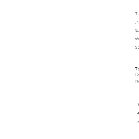
글
과
T
인
li
기
글
쉘
A
Go
방
T
To
문
자
Ye
수