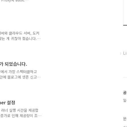
 접근할 수 있도록 구성하였습
해야 할 주소가 계속 늘어납
인프라 관리 도구부터 Home
tebook, 직접 만든 사이드 프로
기에서 찾는 것이 점점 불
스 애플리케이션 대시보드인
서버와 클라우드 서버, 도커
찾는 게 귀찮아 졌습니다.정
 쓰다가, 갑자기 안되어서
못받았습니다.그래서 접속정
페
L
 서버마다 id,
이
다가만 넣는데, 지금 육아때
자가 되었습니다.
스
 한 세월이 걸렸네요 ㅠㅠ
북
만들기로 했습니
인생에서 가장 스펙터클하고
트
동작화면은 아래와 같습니다.
랜만에 블로그에 생존 신고
위
변화는 저희 가족에게 새 생
터
희와 저 둘이서 거의 3년을
플
공
 그냥 우리 둘이서 재밌게
러
맞춰 작년 11월에 임신 소
일
nner 설정
그
마쳤습니다. 요즘은 육아용품
 문지방이 닳도록 드나들며
인
0분의 러너 실행 시간을 제공합
, 아기가 집에 있으니 양가
 증가로 인해 제공량이 조
분
 대안으로 AWS EC2 기반
문서에서는 AWS EC2를