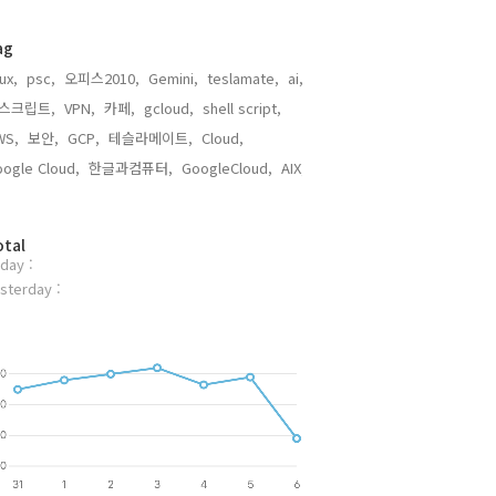
ag
nux,
psc,
오피스2010,
Gemini,
teslamate,
ai,
스크립트,
VPN,
카페,
gcloud,
shell script,
WS,
보안,
GCP,
테슬라메이트,
Cloud,
ogle Cloud,
한글과컴퓨터,
GoogleCloud,
AIX,
otal
day :
sterday :