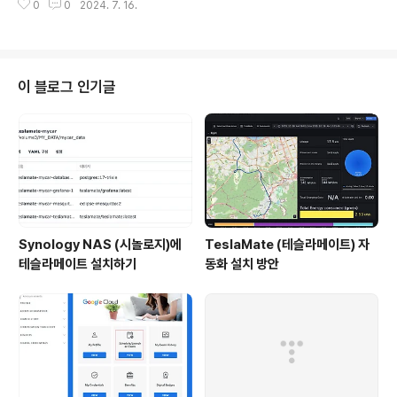
구성하여 설계S3는 보안성을 강화하기 위해 Access Lo
0
0
2024. 7. 16.
eful 방식개별 인스턴스만 설정 할 수도 있고, 그룹으로 선택하여 할 수도 있음
g용 S3 Bucket을 별도로 설정Private Subn..
허용만 가능하며, 차단(Deny)은 불가함 기본적으로 허용정책이 없다면 모두
차단NACL :Security Group은 인스턴스 기반이라면 NACL은 Subnet 단
위로 설정을 함Security Group보다 상위위치에서 차단, 허용을 함규칙에 숫
자가 있으며, 숫자 값이 적을 수록 우선적으로 적용됨(보통 아는 방화벽이 NA
이 블로그 인기글
CL이긴 하나, 상태저장이 안되는 Stateless라는..
Synology NAS (시놀로지)에
TeslaMate (테슬라메이트) 자
테슬라메이트 설치하기
동화 설치 방안