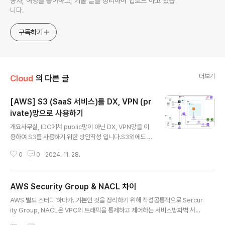
동차, 여행을 좋아하고, 기술 글을 정리하여 업로드 하고 있습
니다.
구독하기
더보기
Cloud
의 다른 글
[AWS] S3 (SaaS 서비스)를 DX, VPN (pr
ivate)망으로 사용하기
글 내용
개요사무실, IDC에서 public망이 아닌 DX, VPN망을 이
용하여 S3를 사용하기 위한 방안작성 입니다.S3외에도 D
ynamoDB 같은 SaaS형 서비스에는 적용됩니다.일반적
0
0
2024. 11. 28.
으로 iaas 서비스는 VPN을 구성하면 그것으로 통신을 하
지만, SaaS형 서비스들은 내가 서비스를 설치, 구성하는
것이 아닌 AWS에서 제공해주기에 Public망을 통해서만
AWS Security Group & NACL 차이
연결할 수 있기 때문입니다.안전한 데이터 흐름을 위한 방
글 내용
안 중 하나라고 볼 수 있습니다.전체 구성도구성 특징On-
AWS 별도 스터디 하다가..기본인 것을 정리하기 위해 작성공통적으로 Sercur
Premise에서 S3에 Upload가 가능하도록 설정하며네
ity Group, NACL은 VPC의 트래픽을 통제하고 제어하는 서비스방화벽 서비
트워크 구간의 보안을 위해 Direct Connect, VPN HA
스인데, 위치와 동작방식이 다르다. Security Group : 상태를 저장하는 Stat