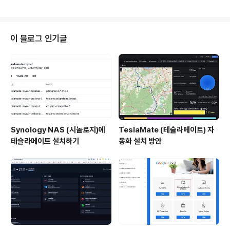
는데, 맛났었다. 보통 잔치국수, 취향따라 비빔국수+ 만두
지 않아 실패로 돌아갔다. ㅠㅠ 그래서 찾다보니 돈가스
이렇게 해서 드시는걸 많이 봤다..
+초계국수를 같이한다는 집이 있어 여기로 선택 그전날부
터 돈가스가 땡겼다는 말을 하니 토깡이가 주저않고 여기
로 가자고 했다. 위치는 아래참고 일요일 점심에 방문했는
이 블로그 인기글
데, 줄을 서서 먹진 않았다. 주차장은 없으며, 근처에 적당
하게... 대고 와야한다. 실내사진이 없는데, 테이블은 4인기
준 8테이블이었던거 같다. 그렇게 크지도, 너무 작지도 않
은 크기다. 주문팁으로는 인원 기준으로 국수를 시키고, 돈
가스를 하나 추가하는것이라고 적혀있다..
Synology NAS (시놀로지)에
TeslaMate (테슬라메이트) 자
테슬라메이트 설치하기
동화 설치 방안