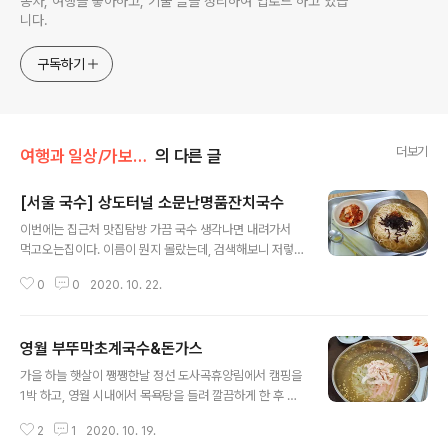
동차, 여행을 좋아하고, 기술 글을 정리하여 업로드 하고 있습
니다.
구독하기
더보기
여행과 일상/가보았던 맛집들
의 다른 글
[서울 국수] 상도터널 소문난명품잔치국수
글 내용
이번에는 집근처 맛집탐방 가끔 국수 생각나면 내려가서
먹고오는집이다. 이름이 뭔지 몰랐는데, 검색해보니 저렇
게 나오네.. 음식에 명품이라 - 위치 예전에는 터널앞에 바
0
0
2020. 10. 22.
로 있었는데, 이전을 해서 뒷편으로 갔다. 그래서 그런가 예
전보다 사람들이 바글바글 하지는 않긴하다. 그때는 터널
바로 앞이라 사람들이 차세우고 해서 불편한점이 있었다.
영월 부뚜막초계국수&돈가스
아니 지나는 가야되는데 버스정류장과 골목들을 다 점령해
글 내용
버리니.. 여튼 이전 후에도 사람들은 여전히 많이 온다. 잔
가을 하늘 햇살이 쨍쨍한날 정선 도사곡휴양림에서 캠핑을
치국수치고 면이 좀 굵고, 양념장이 칼칼하다. 같이 나오는
1박 하고, 영월 시내에서 목욕탕을 들려 깔끔하게 한 후 점
김치도 맛나다. 저게 보통인데, 양도 많은편 내부에는 가격
심을 먹기 위해 이리저리 찾아보았는데, 처음에는 사랑방
표가 큰글씨로 잘 걸려있고 비빔, 만두, 잔치국수 다 먹어봤
2
1
2020. 10. 19.
식당 이란 곳이 괜찮을 것 같아 갔지만 일요일은 영업을 하