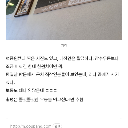
가격
백종원쌤과 찍은 사진도 있고, 매장안은 깔끔하다. 장수우동보다
조금 비싸긴 한데 천원차이면 뭐..
평일날 방문해서 근처 직장인분들이 보였는데, 죄다 곱배기 시키
셨다.
보통도 꽤나 양많은데 ㄷㄷㄷ
총평은 쫄깃쫄깃한 우동을 먹고싶다!면 추천
http://m.coupang.com
광고