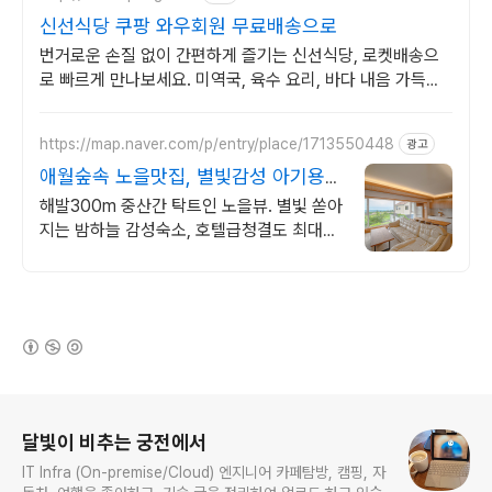
신선식당 쿠팡 와우회원 무료배송으로
번거로운 손질 없이 간편하게 즐기는 신선식당, 로켓배송으
로 빠르게 만나보세요. 미역국, 육수 요리, 바다 내음 가득한
신선한 맛으로 식탁을 풍성하게.
https://map.naver.com/p/entry/place/1713550448
광고
애월숲속 노을맛집, 별빛감성 아기용품
완벽구비, 대가족
해발300m 중산간 탁트인 노을뷰. 별빛 쏟아
지는 밤하늘 감성숙소, 호텔급청결도 최대
14인 복층 독채, 5개의 침대와 넓은 다이닝
룸으로 프라이빗한 대가족 여행
(새창열림)
로그 정보
달빛이 비추는 궁전에서
IT Infra (On-premise/Cloud) 엔지니어 카페탐방, 캠핑, 자