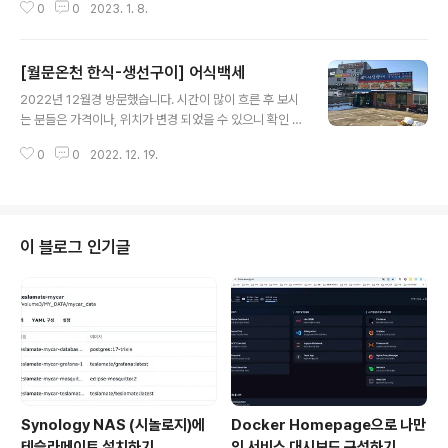
0
0
2023. 1. 8.
도 초등학생때부터 있던 집으로 기억하는데 어릴적 아버
지, 어머니랑 같이 종종 외식하러 왔었다. 다 그렇지만 고기
집이라는게 매일 가서 먹는 메뉴도 아니고, 특별한 날에 갔
[월문온천 한식-생선구이] 어식백세
기에 기억이난다. - 위치 - 메뉴 - 가격 갈매기살 13,000
글 내용
원 - 총평 흑석역에 가까이 있고, 위치도 좋은편이라 손님
2022년 12월경 방문했습니다. 시간이 많이 흐른 후 보시
들이 많다. 대학생 분들과 지역주민들 연령대도 다양하게
는 분들은 가격이나, 위치가 변경 되었을 수 있으니 확인 후
있다. 숯불이라 자주 판을 갈아주어야 하지만, 사장님 센스
방문해보세요. - 위치 - 메뉴 생선구이, 생선조림, 매운탕,
가 좋으셔서 금방 갈아주시거나 아니면 이야기하면 바로
0
0
2022. 12. 19.
찜등 생선을 이용한 요리들 주력은 화덕에서 구운 생선구
갈아주신다. 여름에는 뒷편 야외를 쓸 수 있어 또 다른 분위
이인것 같다. - 가격 22년 현재 정말 물가가 오른게.. 22년
기를 맛 볼 수 있는편 ..
여름때 블로그들을 보고 방문했는데, 12월 현재 가격이 또
올랐다. (임연수, 삼치 12,000 -> 14,000원) 1인 1메뉴
라서 손님들이 어느정도 먹고 포장해달라고 하는게 많았
이 블로그 인기글
다. - 총평 월문온천에서 온천을 하고 찾았던 밥집 생선을
집에서 잘 안먹기에 기대하며 방문을 했었다. 아쉬운 점은
추운데, 난방이 그저그래서 무지 떨면서 먹었고 (종업원분
이 제일 따듯한 자리에요..라고 말한자리였음에도) 오른
가..
Synology NAS (시놀로지)에
Docker Homepage으로 나만
테슬라메이트 설치하기
의 서비스 대시보드 구성하기