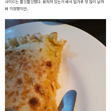
사이드는 쫄깃쫄깃했다. 뭉쳐져 있는거 봐서 밀가루 맛 많이 날까
봐 걱정했지만..