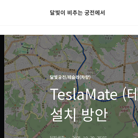
달빛이 비추는 궁전에서
달빛궁전/테슬라(차량)
TeslaMate
설치 방안
달빛궁전-
2025. 10. 20. 20:07