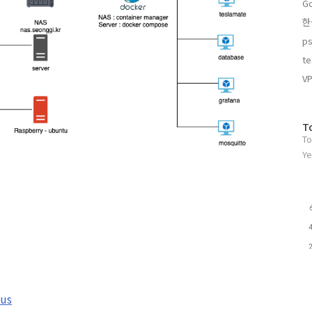
Go
기
글
한
ps
te
VP
방
T
To
문
자
Ye
수
lus