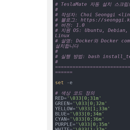
# TeslaMate 자동 설치 스크립
# 
# 작성자: Choi Seonggi <lin
# 블로그: https://seonggi.k
# 버전: 1.0
# 지원 OS: Ubuntu, Debian, 
Linux
# 설명: Docker와 Docker c
설치합니다
# 
# 실행 방법: bash install_te
# 
=========================
======
set
 -e

# 색상 코드 정의
RED=
'\033[0;31m'
GREEN=
'\033[0;32m'
YELLOW=
'\033[1;33m'
BLUE=
'\033[0;34m'
CYAN=
'\033[0;36m'
PURPLE=
'\033[0;35m'
WHITE=
'\033[1;37m'