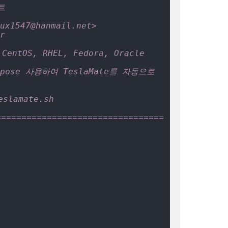
트
ux1547@hanmail.net>
r
CentOS, RHEL, Fedora, Oracle 
ompose 사용하여 TeslaMate를 자동으로 
slamate.sh
=================================