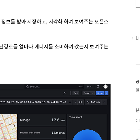
정보를 받아 저장하고, 시각화 하여 보여주는 오픈소
페
L
이
어떤경로를 얼마나 에너지를 소비하며 갔는지 보여주는
스
.
북
트
위
터
플
공
러
일
그
인
분
C