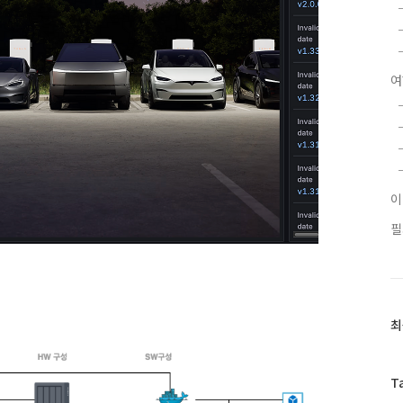
여
필
최
최
근
글
과
T
인