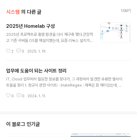
더보기
시스템
의 다른 글
2025년 Homelab 구성
글 내용
2025년 프로젝트로 홈랩 환경을 다시 재구축 했다.큰맘먹
고 기존 서버들 OS를 재설치했는데, 요즘 리눅스 설치가
너무 쉬워져서 오히려 당황스러웠음 분명 좋은 일이지만,
2
0
2025. 1. 19.
옛날 드라이버 적용부터 정말 설치만으로도 힘들었는데 뭔
가 억울하기도 하고..특히 라즈베리파이는 이제 윈도우처
럼 USB 설치 툴이 있어서 진짜 5분만에 뚝딱 이었다.덕분
업무에 도움이 되는 사이트 정리
에 설치보다는 기술 구현에 더 집중할 수 있기는 했지만 Or
글 내용
acle Cloud와 GCP로 클라우드 환경을 구성하고, Ansi
IT, Cloud 업무에서 필요한 정보를 찾다가, 그 과정에서 발견한 유용한 웹사이
ble로 서버 관리를 일원화했다. 한방에 쭈루룩 명령을 내
트들을 정리 1. 정규식 관련 사이트: · iHateRegex : 제목은 참 재미있는데, 내
려서 수집, 수행을 할 수 있게혹시 모를 상황을 대비해 Ora
용은 다양한 패턴의 정규식을 검색할 수 있도록 제공하는 사이트 NAC에서 각
cle Cloud 서버에서 내부 홈 서버로 rsync로 백업 받도
0
0
2024. 1. 11.
종 고객 정보를 sort할때 잘 사용했었는데, 많은 예제가 있으니 참고할 것이 많
록 설정도 했고 메인서버에 MicroK8s를 설치하고 라즈
다. · Regex101: 정규식을 작성하고 테스트하는데 도움이 될만한 툴 · RegEx
베리파이들을..
r: 정규식 편집기로, 정규식 패턴을 시각적으로 검증할 수 있음 2. 쉘 스크립트
관련 사이트: · ShellCheck: 쉘 스크립트를 분석하여 오류를 찾아주고 개선 제
안을 해주는 도구 바로 적용할만한 환경이 안될때 문법을 다 체크해주기 때문
이 블로그 인기글
에, 운영 업무시 유용하게 사용을 했다. · Expla..