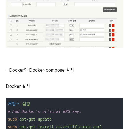
- Docker와 Docker-compose 설치
Docker 설치
저장소
설정
# Add Docker's official GPG key:
sudo
apt-get update
sudo
apt-get install ca-certificates curl