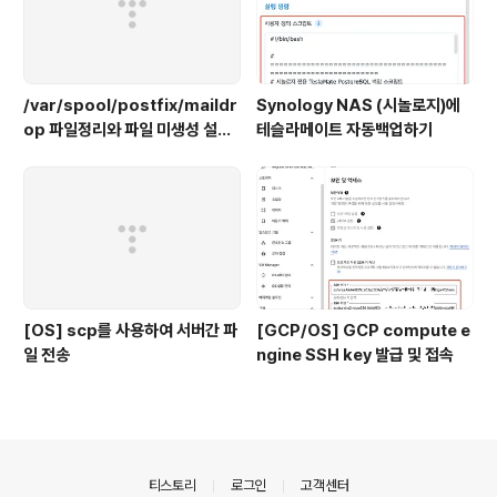
/var/spool/postfix/maildr
Synology NAS (시놀로지)에
op 파일정리와 파일 미생성 설정
테슬라메이트 자동백업하기
하기
[OS] scp를 사용하여 서버간 파
[GCP/OS] GCP compute e
일 전송
ngine SSH key 발급 및 접속
의안내
티스토리
로그인
고객센터