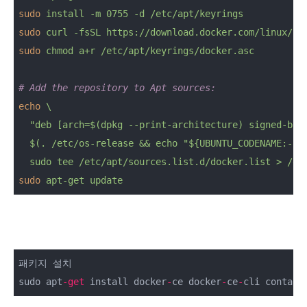
sudo
install -m 0755 -d /etc/apt/keyrings
sudo
curl -fsSL https://download.docker.com/linux/ub
sudo
chmod a+r /etc/apt/keyrings/docker.asc
# Add the repository to Apt sources:
echo
\

  "deb [arch=$(dpkg --print-architecture) signed-by=/
  $(. /etc/os-release && echo "${UBUNTU_CODENAME:-$VE
  sudo tee /etc/apt/sources.list.d/docker.list > /de
sudo
apt-get update
패키지 설치

sudo apt
-
get
 install docker
-
ce docker
-
ce
-
cli contain