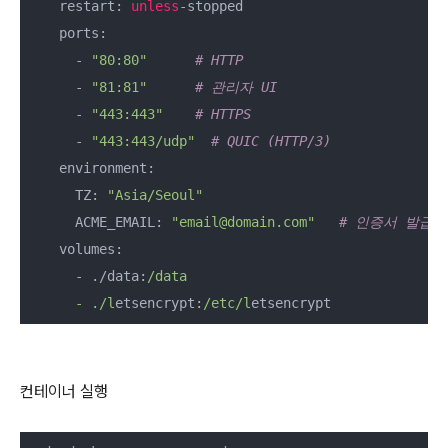
    restart: 
unless
-stopped

    ports:

      - 
"80:80"
# HTTP
      - 
"81:81"
# 관리자 UI
      - 
"443:443"
# HTTPS
      - 
"443:443/udp"
# QUIC (HTTP/3)
    environment:

      TZ: 
"Asia/Seoul"
      ACME_EMAIL: 
"email@domain.com"
# 인증서 발급
    volumes:

      - ./data:
/data

      - ./l
etsencrypt:
/etc/l
etsencrypt
컨테이너 실행