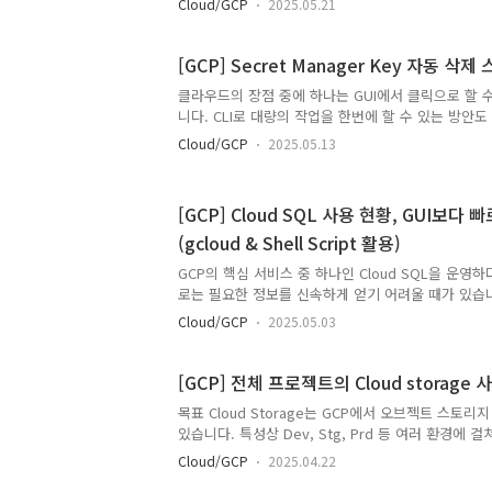
Cloud/GCP
2025.05.21
지원하지 않는 기능이 CLI에서 지원되는 경우가 있습니다
백업은 파일 형태로 직접 내보내기(Export)를 지원
옮기려면 mysqldump와 같은 별도의 내보내기 작업을 통
[GCP] Secret Manager Key 자동 삭
킷 등에 저장한 후 다시 가져오기(Import) 해야 합니다. 
클라우드의 장점 중에 하나는 GUI에서 클릭으로 할 
를 사용하면 Cloud SQL 백업에서 바로 다른 인스턴
니다. CLI로 대량의 작업을 한번에 할 수 있는 방
로 복원할 수 있습니다. 이는 mysq..
화면에 나오는 설명을 따라서 설정해서 할 수 있다는
Cloud/GCP
2025.05.13
됩니다. 다만 위에 쓴대로 대량의 작업을 한번에 하는건
스크립트는 GCP의 Secret Manager 서비스에 
에서 삭제하는 방안을 작성하였습니다. 해당 삭제 스
[GCP] Cloud SQL 사용 현황, GUI보
다음과 같습니다. GCP에서 프로젝트가 필요없게 되
(gcloud & Shell Script 활용)
계정을 빼면 모든 리소스가 정지되게 되며, 아예 프
습니다. 다만 여러 이유로 프로젝트가 존재할 필요가
GCP의 핵심 서비스 중 하나인 Cloud SQL을 운영하다
리소..
로는 필요한 정보를 신속하게 얻기 어려울 때가 있습
타입을 비교하거나, 할당된 용량이 아닌 실제 디스크
Cloud/GCP
2025.05.03
때, 또는 HA(고가용성) 구성 여부를 한눈에 파악하고 
번의 클릭과 페이지 이동을 요구하여 번거로움을 느끼
을 해소하고자 gcloud와 쉘스크립트를 활용하여 터미널
[GCP] 전체 프로젝트의 Cloud storage
현황을 파악하는 방법들을 작성하였습니다. GCP 인프라
목표 Cloud Storage는 GCP에서 오브젝트 스토
니어, DBA 등 Cloud SQL을 운영하는 분들이라면
있습니다. 특성상 Dev, Stg, Prd 등 여러 환경에
에 대한 해결책을 제시하는 것을 목표로 합니다. 본문
어 생성되며, Cloud Run과 같은 PaaS 서비스를 
Cloud/GCP
2025.04.22
생성되기도 합니다. 이처럼 다양한 위치에 버킷이 존