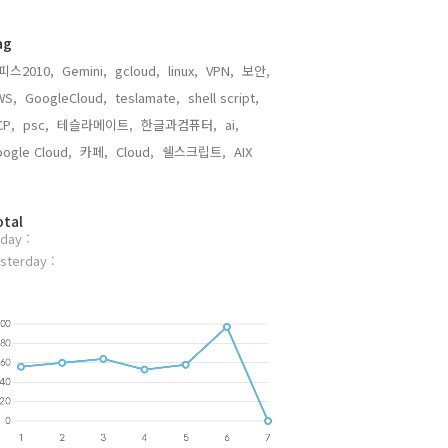
ag
피스2010,
Gemini,
gcloud,
linux,
VPN,
보안,
WS,
GoogleCloud,
teslamate,
shell script,
CP,
psc,
테슬라메이트,
한글과컴퓨터,
ai,
ogle Cloud,
카페,
Cloud,
쉘스크립트,
AIX,
otal
day :
sterday :