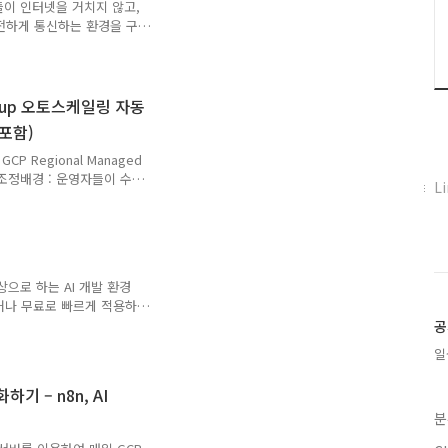
 문서에서는 Google
버들이 인터넷을 거치지 않고,
와 안전하게 통신하는 환경을 구
 연결하고 Private
스를 호출하는 전체 구성 과정
이점은 다음과 같습니다. 강
 완벽하게 격리합니다. 안정
 Group 오토스케일링 자동
 접속하므로, 일관된 성능과
 포함)
: 복잡한 프록시나 NAT
P Regional Managed
게 조정배경 : 운영자들이 수동
페
L
에서 증설·감소를 할 수 있도
이
n이 혹여 동작을 못하였다고
스
상태(기존 인스턴스 수 → 변
북
아 실시간 모니터링 효과까지
트
(/auto 명령 or 버튼)
위
대상으로 하는 AI 개발 환경
b 메시지 발행)Pub/Sub ..
하거나 무료로 빠르게 적용하
터
eview 모델에 가장 먼저
플
공
oogle Cloud
러
일
트의 과금 설정(빌링)을 사용합
그
Private Google Access)
인
기 – n8n, AI
ity)은 지원하지 않습니다. 따
분
게 테스트하려는 목적에..