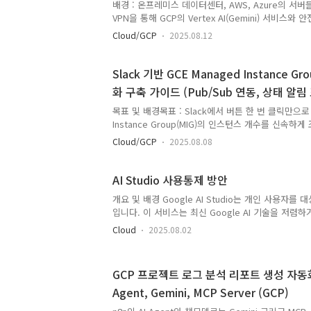
요성이 높아집니다. 이러한 요구를 충족시키기 위해, 본
배경 : 온프레미스 데이터센터, AWS, Azure의 서
Cal..
VPN을 통해 GCP의 Vertex AI(Gemini) 서비스
축하는 기술 가이드입니다. Cloud VPN으로 네트워크를
Cloud/GCP
2025.08.12
Service Connect(PSC)를 이용해 비공개로 서비
을 안내합니다. 목적 : 이 구성을 통해 얻을 수 있는 
력한 보안: 민감한 AI 트래픽을 공개 인터넷으로부터
Slack 기반 GCE Managed Instance
적인 성능: Google 내부 네트워크를 이용해 API에
화 구축 가이드 (Pub/Sub 연동, 상태 알림
낮은 지연 시간을 확보할 수 있습니다. 간결한 아키텍처
게이트웨이 없이 온프레미스/타 퍼블릭 클..
목표 및 배경목표 : Slack에서 버튼 한 번 클릭만으로 GC
Instance Group(MIG)의 인스턴스 개수를 신속하
으로 GCP 콘솔/명령어 대신, 더 친숙한 Slack 환경
Cloud/GCP
2025.08.08
록 함Pub/Sub 기반 비동기 아키텍처로 Cloud Ru
해도 확인 후 재시도가 가능합니다.증설/감소 시 현 
경 후 인스턴스 수)를 명확하게 Slack으로 안내받
AI Studio 사용통제 방안
볼 수 있습니다. 1. 아키텍처 1-1. 아키텍처 설명Slack 
개요 및 배경 Google AI Studio는 개인 사용자를 
↓Cloud Run 서비스(슬랙 이벤트 트리거) ↓ (Pub/Su
입니다. 이 서비스는 최신 Google AI 기술을 저렴
고 테스트할 수 있는 생태계를 제공하며, 특히 최신 Pr
Cloud
2025.08.02
접근할 수 있다는 장점이 있습니다. AI Studio API는 G
Platform(GCP) 프로젝트에 연결되어 해당 프로젝
니다. 그러나 PSC/PGA(Private Service Connect / 
GCP 프로젝트 로그 분석 리포트 생성 자동화하
를 통한 비공개 네트워크 연결(Private Connectiv
Agent, Gemini, MCP Server (GCP)
라서 AI Studio는 퍼블릭 환경에서 신기술을 신속하