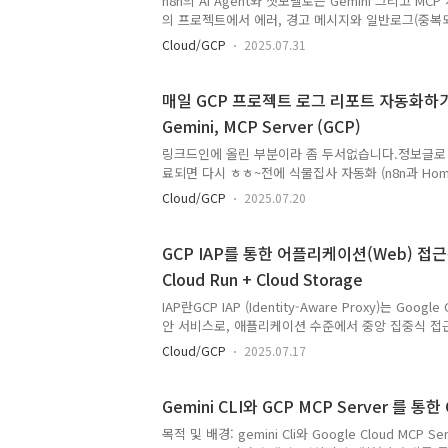
n8n의 AI Agent와 챗모델로는 Gemini 그리고 MC
의 프로젝트에서 에러, 경고 메시지와 일반로그(중복되
과 슬랙으로 보고해주는 템플릿을 작성했습니다.재미
Cloud/GCP
2025.07.31
하면 업무에 도움이 될것이라 생각되서 그런지 간만에
흐름은 다음과 같습니다."매일 지정된 시각에 AI Agent
Agent에서 설정한 컨텍스트를 분석합니다. (MCP Se
매일 GCP 프로젝트 로그 리포트 자동화하기 – n
동안의 로그를 에러, 경고, 일반으로 나누고, 중복은 제
Gemini, MCP Server (GCP)
가 MCP Server에 미리 지정된 Tool을 이용해 로
프트 요건에 맞추어 output을 만듭니다...
링크드인에 올린 부분이라 좀 두서없습니다.정보글로
료되면 다시 ㅎㅎ~전에 식물집사 자동화 (n8n과 Home 
저)를 했었을 때만 해도 제 취미생활에 IT 접목 정도
Cloud/GCP
2025.07.20
다.https://www.linkedin.com/posts/seonggi_n
rlotcartqsuaqos-activity-7330410640869588993
utm_source=share&utm_medium=member_de
GCP IAP를 통한 어플리케이션(Web) 접근관
BeE1Lq3blkRBC1iSnNW0Vl4d6J3o n8n에 m
Cloud Run + Cloud Storage
우 핫합니다. | Choi Seong Gi (최성기)n8n에 
매우..
IAP란GCP IAP (Identity-Aware Proxy)는 Google
안 서비스로, 애플리케이션 수준에서 중앙 집중식 접
입니다.기존의 네트워크 기반 방화벽 대신, 사용자 ID
Cloud/GCP
2025.07.17
태 등)를 기반으로 접근을 허용하거나 거부하여 제로
할 수 있습니다.일부 기능 (컨텍스트)에 대해서는 CEP (c
premium ) 유료 서비스를 사용해야됩니다. 배경GCP의 I
Gemini CLI와 GCP MCP Server 를 통한
Proxy)는 Google 계정 또는 Google Workspa
목적 및 배경: gemini Cli와 Google Cloud MCP
식 사용자 인증 및 권한 관리를 제공합니다. 이를 통