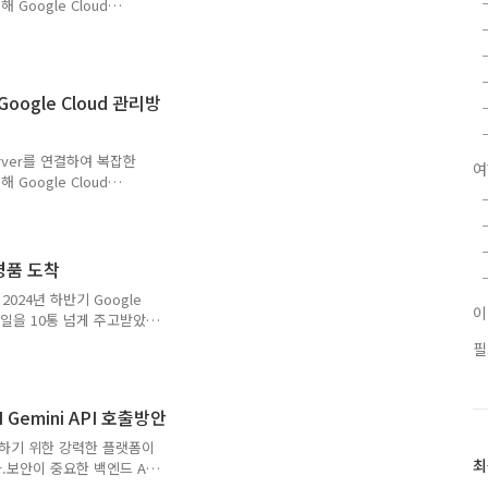
 Google Cloud
제하는 시스템을 구축하는 것을
d MCP Server 는
서버별로 제약 사항이 다른 상
하여 Bigquery 조회,
 Google Cloud 관리방
 현재까지 아래와 같은 제약
query limit..
 Server를 연결하여 복잡한
여
 Google Cloud
제하는 시스템을 구축하는 것을
d MCP Server 는
서버별로 제약 사항이 다른 상
여 Cloud Logging을
 경품 도착
e.js 설치가 필요합니다.아
024년 하반기 Google
어 있으니 참고하여 설치합
메일을 10통 넘게 주고받았
오더니 다시 보내주었네 ㅠ
필
이 넣어져서 배송된 것을봐
월에 이미 선물을 받았는데,
머그컵, 후드였고, 개인적으
AI Gemini API 호출방안
진따 딱 ㅎㅎ굿즈를 받으니
Labs,
행하기 위한 강력한 플랫폼이
최
별..
최
.보안이 중요한 백엔드 API
근