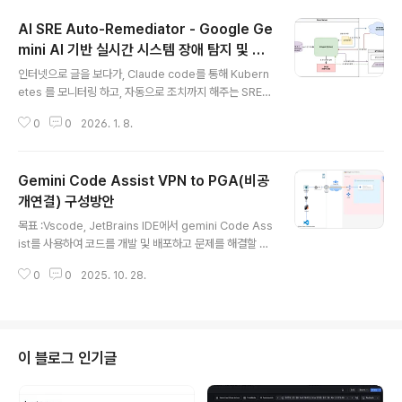
AI SRE Auto-Remediator - Google Ge
mini AI 기반 실시간 시스템 장애 탐지 및 자
글 내용
동 복구 에이전트
인터넷으로 글을 보다가, Claude code를 통해 Kubern
etes 를 모니터링 하고, 자동으로 조치까지 해주는 SRE도
구를 보았다.https://www.cloudnativedeepdive.co
0
0
2026. 1. 8.
m/kagent-claude-k8s-your-private-agentic-tro
ubleshooter/시스템을 모니터링 하고 있다가(watch 모
니터링은 기존부터 있었으니..) 문제 발생시 이걸 AI기반 L
Gemini Code Assist VPN to PGA(비공
LM에 질의하고, LLM은 미리 정의된 페르소나에 의해 적
절한 조치를 취할 수 있는 명령어를 찾는다.이후 LLM이 O
개연결) 구성방안
글 내용
S쉘에서 직접 해당명령을 수행하여, 시스템을 유지시키는
목표 :Vscode, JetBrains IDE에서 gemini Code Ass
방안이다.AI Agent가 핵심이고, AI Agent가 직접 OS나
ist를 사용하여 코드를 개발 및 배포하고 문제를 해결할 수
쿠버네티스 쉘에서 실행시킬 수 있다는 점이 포인트고그럼
있습니다.Private망 (Cloud VPN, Interconnect)를 통
당연히 나도 생..
0
0
2025. 10. 28.
해 GCP의 Gemini Code Assist를 사용하는 방안입니
다. 간단한 구성방안 On-premise to GCP 간 상세 구성
방안 구성에 필요햔 부분On-premise - GCP Project
간 VPN, Interconnect 연결필요단순히 Gemini Code
Assist 만 사용한다면 문제가 없지만, 고객사에 맞게 랜딩
이 블로그 인기글
존 구성을 권고On-premise 에서 VPN 연결 후 GCP P
GA 로 연결이 필요 On-premise to VPN 연결https://