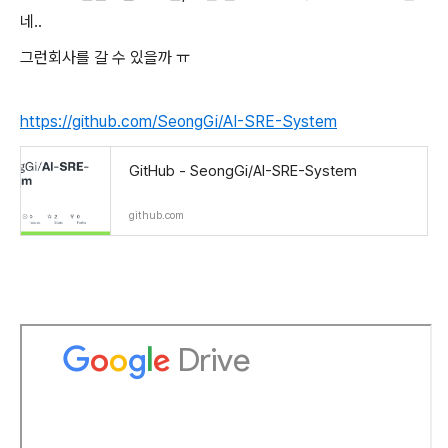
네..
그런회사를 갈 수 있을까 ㅠ
https://github.com/SeongGi/AI-SRE-System
GitHub - SeongGi/AI-SRE-System
github.com