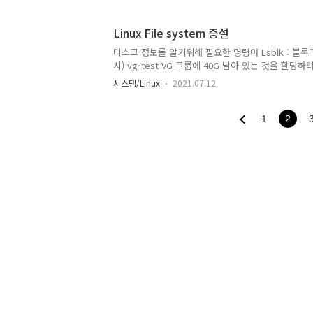
${username}@serverip "sh" username = 
일을 읽어들인 후 ssh 접속 하여 해당 서버에 접속한 
전에 ssh key 작업을 해두면 바로 실행할 수 있다.
Linux File system 증설
디스크 정보를 알기위해 필요한 명령어 Lsblk : 블록디스
시) vg-test VG 그룹에 40G 남아 있는 것을 할당하려고 합니
VSize VFree vg-test 2 5 0 wz--n- 599.99g 39
시스템/Linux
2021.07.12
으면 최종 숫자로 되므로 유의(기존보다 적은 숫자를 넣는다
1
2