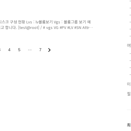
서버 접속ID script = 작업을 실행할 스크립트 cat으로 스크립트 파
후 스크립트를 실행한다. password 까지 넣기 싫다면 사
크 구성 현황 Lvs : lv볼륨보기 Vgs : 볼륨그룹 보기 예
다. [test@root] / # vgs VG #PV #LV #SN Attr
.99g vg-wdes 1 5 0 wz--n- PE단위로 -L -> Size 그냥 숫자 넣
면..) + / - 로 증설, 빼기 설정
여
3
4
5
···
7
필
최
최
근