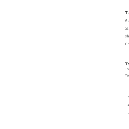
글
과
T
인
Go
기
글
오
sh
Ge
방
T
To
문
자
Ye
수