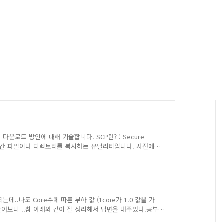
다운로드 방안에 대해 기술합니다. SCP란? : Secure
 linux)간 파일이나 디렉토리를 복사하는 유틸리티입니다. 사전에
다 등록이 되어 있다고 가정합니다.그리고 GCP WebConsole
으로만 사용이 가능합니다.Bastion접속 → SSH 접속권한
속 bastion ID로 변경 sudo su - bastion가져오고자 하
니다.권한 이슈가 있기에 받는 곳은 ..
는데..나도 Core수에 따른 부하 값 (1core가 1.0 값을 가
 물어보니 ..참 아래와 같이 잘 정리해서 답변을 내주었다.공부
하기 위해 블로그에 기록정말 글 잘 쓴다..1. load