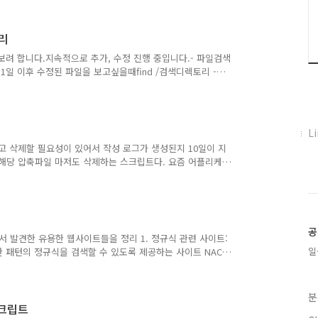
이 얼마나 바쁜지를 나타내는 값입니다. 이 값은 일정 기간 동안
 상단에 load average: x.xx, y.yy, z.zz와 같은
:x.xx: 지난 1분 동안의 평균 부하y.y..
정리
해보려 합니다.지속적으로 추가, 수정 진행 중입니다.- 파일검색
1일 이후 수정된 파일을 보고싶을때find /검색디렉토리 -
만약 그 해당 파일을 삭제하고자 하면 ls-l 대신 rm 사용find /검색디렉
;mtime : 수정된 시간 즉 파일의 마지막 변경시각ctime : inode
변경등)atime : 파일의 마지막 접근시각 (cat으로 파일 읽어
페
L
이
되고 삭제할 필요성이 있어서 작성 로그가 생성된지 10일이 지
스
 해당 압축파일 마저도 삭제하는 스크립트다. 요즘 어플리케
북
 사용은 잘 안하겠지만그럼에도 필요할 때가 있으니 기록용으
 원하는 것으로 변경하면 다른 환경에서도 사용 가능합니
트
r="압축대상디렉토리"keep_compressed_days=10 echo "압
위
ep_compressed_days + 5))echo "압축 된 후 삭제할..
터
플
공
정에서 발견한 유용한 웹사이트들을 정리 1. 정규식 관련 사이트:
러
일
 다양한 패턴의 정규식을 검색할 수 있도록 제공하는 사이트 NAC
그
 예제가 있으니 참고할 것이 많다. · Regex101: 정규식
인
xr: 정규식 편집기로, 정규식 패턴을 시각적으로 검증할 수
k: 쉘 스크립트를 분석하여 오류를 찾아주고 개선 제안을 해주는
분
 때문에, 운영 업무시 유용하게 사용을 했다. · Expla..
 스크립트