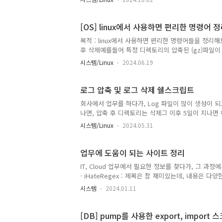
average란 무엇인가?load average는 시스템
시스템의 평균 부하를 보여줍니다. top 명령어를 실행하면 화면
형식으로 나타납니다.여기서 각각의 값은 다음을 의미합니다
[OS] linux에서 사용하면 편리한 명령어 
목적 : linux에서 사용하면 편리한 명령어들을 정리
후 삭제예를들어 특정 디렉토리의 압축된 (gz)파일이 
name “*.gz” -mtime +1 -exec ls -l {} \;
시스템/Linux
2024.06.19
토리 -name “*.gz” -mtime +1 -exec rm {} \
가 변경되는 행위 발생시 기록 (권한 변경이나, 소유자 
도 atime이 변경됩니다..)- 파일내용 찾기⁠find . -t..
로그 압축 및 로그 삭제 쉘스크립트
회사에서 업무를 하다가, Log 파일이 많이 생성이 
나면, 압축 후 디렉토리는 삭제그 이후 5일이 지나면
이션이나, OS는 로그로테이션, 삭제 옵션이 있어서
시스템/Linux
2024.05.31
로 작성"압축대상디렉토리""하위디렉토리명" 항목만
다.#!/bin/bash# 환경변수compress_target_di
축대상 디렉토리의 시간(일)"remove_old_days=$((ke
업무에 도움이 되는 사이트 정리
IT, Cloud 업무에서 필요한 정보를 찾다가, 그 과
· iHateRegex : 제목은 참 재미있는데, 내용은
에서 각종 고객 정보를 sort할때 잘 사용했었는데, 많은
시스템
2024.01.11
을 작성하고 테스트하는데 도움이 될만한 툴 · RegE
있음 2. 쉘 스크립트 관련 사이트: · ShellChec
도구 바로 적용할만한 환경이 안될때 문법을 다 체크해주기
[DB] pump를 사용한 export, import