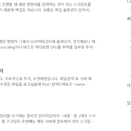
C
mport)를 진행할 때 매번 명령어를 입력하는 것이 아닌 스크립트를
되기 때문에 백업은 아닙니다. 보통은 백업 솔루션이 있어서,
 그럼 왜? 사용하냐 하시면 대량의 데이터를 이동하는 기본적
데이터를 개발 서버에서 테스트 하는 용도로 많이 사용하였습니
ql에 /* */ 로 되어있는 것은 주석처리 입니다. 주석에는 해당
export 스크립트 expdp \"/ as sysdba..
히 사용했던 명령어 그래서 GCP카테고리에 쓸려다가, 생각해보니 애
autoscaling이나 테스트 하다보면 CPU를 부하를 일부로 주어
 Bench, JMeter등) 웹서버, WAS어플리케이션을 설치해야
 경우도 가끔은 있기에 작성 dd는 블록 단위로 파일 복사하
문자를 제공하는 특수 파일이다. null도 있긴한데 차이점이라면,
다. 어차피 아래에서는 만든 것을 null로..
정리
다. 지속적으로 추가, 수정예정입니다. 파일검색 후 삭제 예
수정된 파일을 보고싶을때 find /검색디렉토리 -name
네
 해당 파일을 삭제하고자 하면 ls-l 대신 rm 사용 find /검색디렉토리
time : 수정된 시간 즉 파일의 마지막 변경시각 ctime : inode가 변
) atime : 파일의 마지막 접근시각 (cat으로 파일 읽어도
달
 앤서블 쓰기에는 준비가 안되어있어서 - 내용 : 총 2개의 스크
 할 스크립트 두번째는 해당 서버에 접속해서 위의 스크립
me="test" script="/home/test.sh" cat $script | ssh