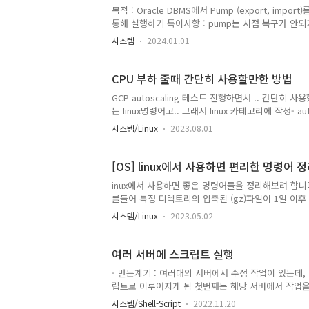
목적 : Oracle DBMS에서 Pump (export, i
통해 실행하기 특이사항 : pump는 시점 복구가 안
솔루션을 사용하여 시점별로 백업, 복원 가능합니다.
시스템
2024.01.01
인 방법이기도 하며, 저 같은 경우에는 실제 고객 
다. 그리고 DB UNDO 작업할때.. 쉘스크립트에 #, s
항목이 무엇인지 설명을 달았습니다. Shell Script Full 
CPU 부하 줄때 간단히 사용할만한 방법
GCP autoscaling 테스트 진행하면서 .. 간단
는 linux명령어고.. 그래서 linux 카테고리에 작성- 
야할때가 있다. 부하를 주는 툴도 많긴 한데 (Apache
시스템/Linux
2023.08.01
된다는 점과 단순히 이번 업무처럼 CPU부하만 올리는
거나 변환을 해주는 명령어고, /dev/zero는 Null
null은 비우는 것이고, zero는 비우면서 null로 채운
[OS] linux에서 사용하면 편리한 명령어 
inux에서 사용하면 좋은 명령어들을 정리해보려 합니
를들어 특정 디렉토리의 압축된 (gz)파일이 1일 이후 
“*.gz” -mtime +1 -exec ls -l {} \; 만약 그
시스템/Linux
2023.05.02
-name “*.gz” -mtime +1 -exec rm {} \; m
경되는 행위 발생시 기록 (권한 변경이나, 소유자 변경등
atime이 변경됩니다..) 파일내용 찾기 ⁠find . -type..
여러 서버에 스크립트 실행
- 만든계기 : 여러대의 서버에서 수정 작업이 있는데,
립트로 이루어지게 됨 첫번째는 해당 서버에서 작업을
트를 실행하는 것 - shell-script내용 #!/bin/sh userna
시스템/Shell-Script
2022.11.20