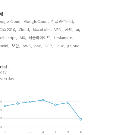
ag
ogle Cloud,
GoogleCloud,
한글과컴퓨터,
피스2010,
Cloud,
쉘스크립트,
VPN,
카페,
ai,
ell script,
AIX,
테슬라메이트,
teslamate,
mini,
보안,
AWS,
psc,
GCP,
linux,
gcloud,
otal
day :
sterday :