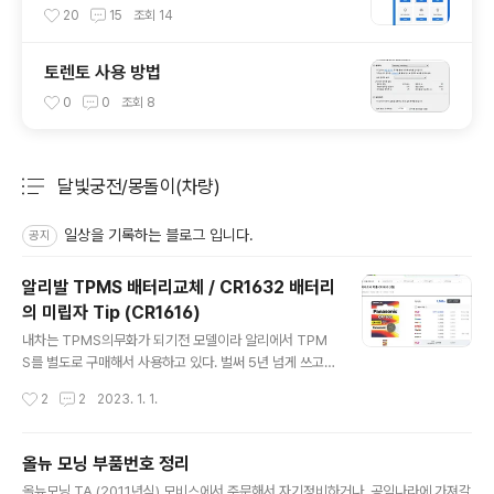
험장 안내
20
15
조회
14
토렌토 사용 방법
0
0
조회
8
달빛궁전/몽돌이(차량)
분류 전체보기
주요 글 목록
일상을 기록하는 블로그 입니다.
공지
알리발 TPMS 배터리교체 / CR1632 배터리
의 미립자 Tip (CR1616)
글 내용
내차는 TPMS의무화가 되기전 모델이라 알리에서 TPM
S를 별도로 구매해서 사용하고 있다. 벌써 5년 넘게 쓰고
있는데, 너무 공기압이 없다 싶으면 미리미리 점검하게 되
작성시간
2
2
2023. 1. 1.
고 여러모로 잇 아이템이라 생각되는데 단점은 이게 배터
리가 줄어들면, 처음에는 공기압이 적다고 계속 신호음을
내고, 막상 공기압 점검하면 정상이라 고장이 난건가 했는
올뉴 모닝 부품번호 정리
데 배터리가 없는 거였다. 배터리가 CR1632을 사용하는
글 내용
올뉴모닝 TA (2011년식) 모비스에서 주문해서 자기정비하거나, 공임나라에 가져갈