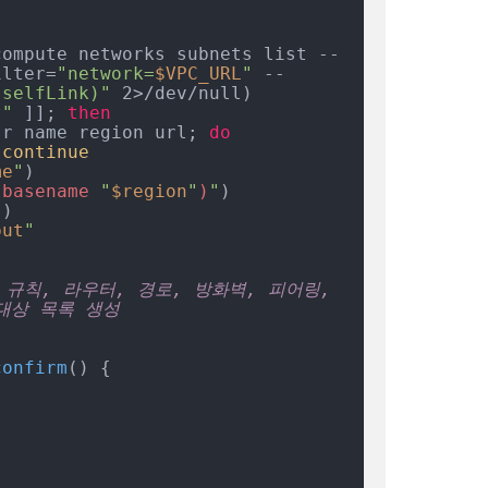
ilter=
"network=
$VPC_URL
"
 --
,selfLink)"
 2>/dev/null)

t
"
 ]]; 
then
-r name region url; 
do
 
continue
me
"
)

(basename 
"
$region
"
)
"
)

"
)

put
"
 규칙, 라우터, 경로, 방화벽, 피어링, 
대상 목록 생성
confirm
() {
