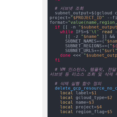
# 서브넷 조회
  subnet_output=$(gcloud compute networks subnets list --
project=
"
$PROJECT_ID
"
 --f
format=
"value(name,region
if
 [[ -n 
"
$subnet_outpu
while
 IFS=$
'\t'
read
 
      [[ -z 
"
$name
"
 ]] &&
      SUBNET_NAMES+=(
"
$na
      SUBNET_REGIONS+=(
"
$
      SUBNET_URLS+=(
"
$url
done
 <<< 
"
$subnet_out
fi
# VM 인스턴스, 템플릿, 전달
서브넷 등 리소스 조회 및 삭제 
# 삭제 실행 함수 정의
delete_gcp_resource_no_
local
 label=
$1
local
 gcloud_type=
$2
local
 name=
$3
local
 project=
$4
local
 region_flag=
$5