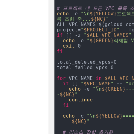
# 프로젝트 내 모든 VPC 목록 
echo
 -e 
"\n
${YELLOW}
프로젝트
록 조회 중...
${NC}
"
ALL_VPC_NAMES=$(gcloud co
project=
"
$PROJECT_ID
"
 --f
if
 [[ -z 
"
$ALL_VPC_NAMES
"
echo
 -e 
"
${GREEN}
삭제할 
exit
fi
total_deleted_vpcs=0

total_failed_vpcs=0

for
 VPC_NAME 
in
$ALL_VPC_
if
 [[ 
"
$VPC_NAME
"
 == 
"d
echo
 -e 
"\n
${GREEN}
--
-
${NC}
"
continue
fi
echo
 -e 
"\n
${YELLOW}
===
=====
${NC}
"
# 리소스 집합 초기화