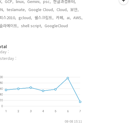
X,
GCP,
linux,
Gemini,
psc,
한글과컴퓨터,
N,
teslamate,
Google Cloud,
Cloud,
보안,
피스2010,
gcloud,
쉘스크립트,
카페,
ai,
AWS,
슬라메이트,
shell script,
GoogleCloud,
otal
day :
sterday :
08-08 15:11