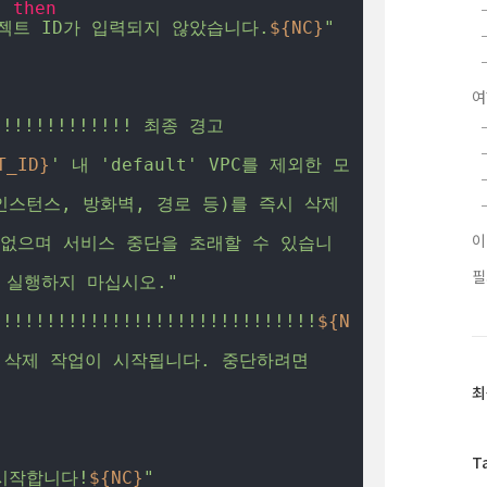
; 
then
젝트 ID가 입력되지 않았습니다.
${NC}
"
여
!!!!!!!!!!!!! 최종 경고 
T_ID}
' 내 'default' VPC를 제외한 모
인스턴스, 방화벽, 경로 등)를 즉시 삭제
 없으며 서비스 중단을 초래할 수 있습니
필
 실행하지 마십시오."
!!!!!!!!!!!!!!!!!!!!!!!!!!!!!!
${N
 삭제 작업이 시작됩니다. 중단하려면 
최
최
근
글
과
T
시작합니다!
${NC}
"
인