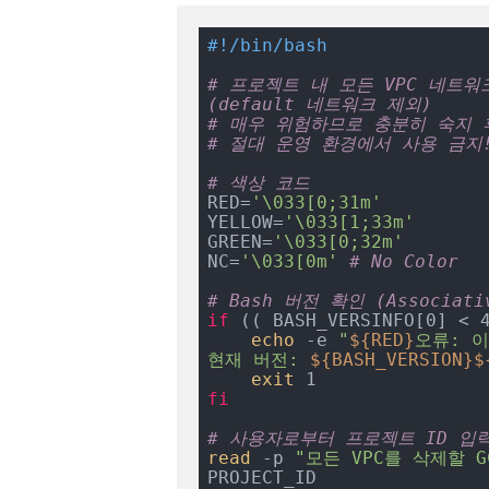
#!/bin/bash
# 프로젝트 내 모든 VPC 네트워
(default 네트워크 제외)
# 매우 위험하므로 충분히 숙지 
# 절대 운영 환경에서 사용 금지
# 색상 코드
RED=
'\033[0;31m'
YELLOW=
'\033[1;33m'
GREEN=
'\033[0;32m'
NC=
'\033[0m'
# No Color
# Bash 버전 확인 (Associat
if
 (( BASH_VERSINFO[0] < 
echo
 -e 
"
${RED}
오류: 이
현재 버전: 
${BASH_VERSION}
$
exit
fi
# 사용자로부터 프로젝트 ID 입
read
 -p 
"모든 VPC를 삭제할 