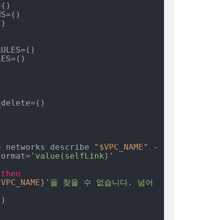
()

S=()

)

ULES=()

ES=()

delete=()

te networks describe 
"
$VPC_NAME
"
 -
format=
'value(selfLink)'
 
then
{VPC_NAME}
'을 찾을 수 없습니다. 넘어