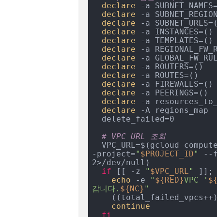
declare
 -a SUBNET_NAMES=
declare
 -a SUBNET_REGION
declare
 -a SUBNET_URLS=(
declare
 -a INSTANCES=()

declare
 -a TEMPLATES=()

declare
 -a REGIONAL_FW_R
declare
 -a GLOBAL_FW_RUL
declare
 -a ROUTERS=()

declare
 -a ROUTES=()

declare
 -a FIREWALLS=()

declare
 -a PEERINGS=()

declare
 -a resources_to_
declare
 -A regions_map

  delete_failed=0

# VPC URL 조회
  VPC_URL=$(gcloud compu
-project=
"
$PROJECT_ID
"
 --
2>/dev/null)

if
 [[ -z 
"
$VPC_URL
"
 ]];
echo
 -e 
"
${RED}
VPC '
$
갑니다.
${NC}
"
    ((total_failed_vpcs++))

continue
fi