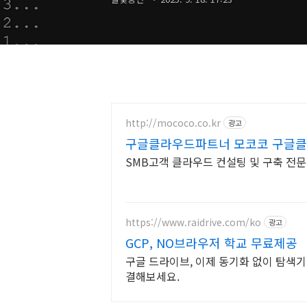
http://mococo.co.kr
광고
구글클라우드파트너 모코코 구글
너
SMB고객 클라우드 컨설팅 및 구축 전문. Go
https://www.raidrive.com/ko
광고
GCP, NO브라우저 학교 무료제공
구글 드라이브, 이제 동기화 없이 탐색
결해보세요.