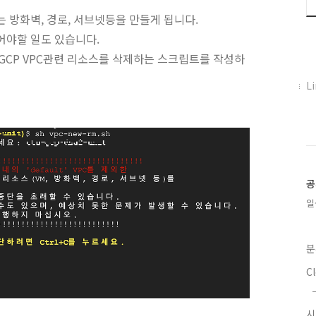
는 방화벽, 경로, 서브넷등을 만들게 됩니다.
어야할 일도 있습니다.
 GCP VPC관련 리소스를 삭제하는 스크립트를 작성하
페
L
이
스
북
트
위
터
플
공
러
일
그
인
분
C