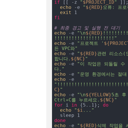
if
 [[ -z 
"
$PROJECT_ID
"
 ]]
echo
 -e 
"
${RED}
오류: 프로
exit
fi
# 최종 경고 및 실행 전 대기
echo
 -e 
"\n
${RED}
!!!!!!!!
!!!!!!!!!!!!!!!!!!!!!"
echo
 -e 
"프로젝트 '
${PROJEC
든 VPC와"
echo
 -e 
"
${RED}
관련 리소스(
합니다.
${NC}
"
echo
 -e 
"이 작업은 되돌릴 수
다."
echo
 -e 
"운영 환경에서는 절대
echo
 -e 
"!!!!!!!!!!!!!!!!!!!!!!!!
C}
"
echo
 -e 
"\n
${YELLOW}
5초 후
Ctrl+C를 누르세요.
${NC}
"
for
 i 
in
 {5..1}; 
do
echo
"
$i
..."
done
echo
 -e 
"
${RED}
삭제 작업을 