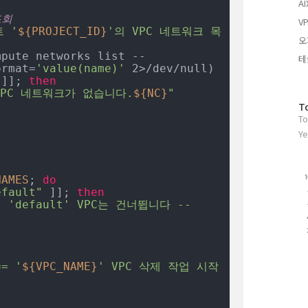
AI
기
조회
글
VP
 '
${PROJECT_ID}
'의 VPC 네트워크 목
오
mpute networks list --
테
ormat=
'value(name)'
 ]]; 
then
VPC 네트워크가 없습니다.
${NC}
"
방
T
To
문
자
Ye
수
NAMES
; 
do
efault"
 ]]; 
then
- 'default' VPC는 건너뜁니다 --
== '
${VPC_NAME}
' VPC 삭제 작업 시작 