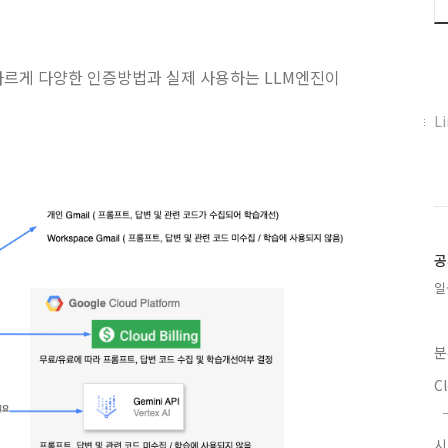
n Q와 다르게 다양한 인증방법과 실제 사용하는 LLM엔진이
페
L
이
스
북
트
위
터
플
공
러
일
그
인
분
C