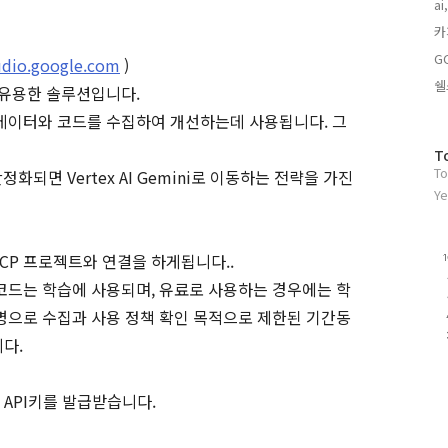
ai,
기
글
카
G
tudio.google.com
)
쉘
증에 유용한 솔루션입니다.
데이터와 코드를 수집하여 개선하는데 사용됩니다. 그
방
T
To
문
안정화되면 Vertex AI Gemini로 이동하는 전략을 가진
자
Ye
수
 GCP 프로젝트와 연결을 하게됩니다..
코드는 학습에 사용되며, 유료로 사용하는 경우에는 학
명으로 수집과 사용 정책 확인 목적으로 제한된 기간동
다.
이 API키를 발급받습니다.