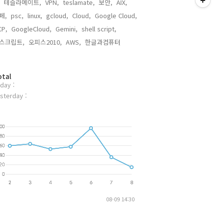
테슬라메이트,
VPN,
teslamate,
보안,
AIX,
페,
psc,
linux,
gcloud,
Cloud,
Google Cloud,
CP,
GoogleCloud,
Gemini,
shell script,
스크립트,
오피스2010,
AWS,
한글과컴퓨터,
otal
day :
sterday :
08-09 14:30