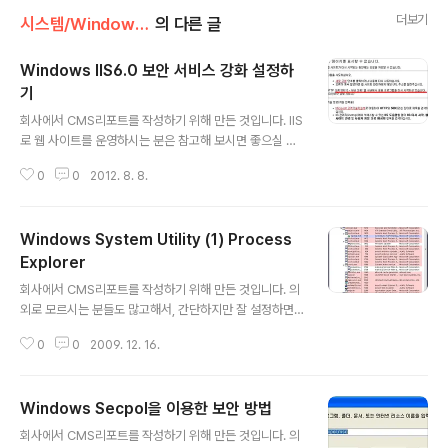
더보기
시스템/Windows Server
의 다른 글
Windows IIS6.0 보안 서비스 강화 설정하
기
글 내용
회사에서 CMS리포트를 작성하기 위해 만든 것입니다. IIS
로 웹 사이트를 운영하시는 분은 참고해 보시면 좋으실 겁
니다. - 불펌은 절대 금지입니다~! 문서 설정 항목에서 이
0
0
2012. 8. 8.
용하지 않는 기본 페이지 제거 초기 설정시 IIS는 Default.
htm / Default.asp등 기본페이지로 설정되어있습니다.
추측성 공격을 피하기 위해 실제 메인 페이지로 사용하는
Windows System Utility (1) Process
것 외에는 제거시켜주시는 것이 좋습니다. 오류 발생시 IIS
에서 응답하는 기본 에러 페이지를 수정 해보자 흔히 인터
Explorer
글 내용
넷 페이지가 열리지 않으면, 응답코드로 HTTP 400 / 50
회사에서 CMS리포트를 작성하기 위해 만든 것입니다. 의
0 응답코드 에러 메시지가 나오게 됩니다. 400 응답코드
외로 모르시는 분들도 많고해서, 간단하지만 잘 설정하면
는 클라이언트가 잘못된 요청을 하여 발생합니다 하지만,
좋은 서비스 입니다 ^^ - 불펌은 절대 금지입니다~! Wind
500 응답코드는 서버 자체의 문제로 에러코드 메시지로
0
0
2009. 12. 16.
ows에서 프로세스 정보, CPU, 메모리 사용률 등을 알아
서버의 ..
보기 위해서 보통 작업관리자를 사용합니다. 작업관리자보
다 더 자세하게 프로세스의 정보와 CPU 메모리의 사용률
Windows Secpol을 이용한 보안 방법
을 알아볼 수 있는 Process Explorer 유틸리티 입니다.
글 내용
다운로드 링크는 다음과 같습니다. http://technet.micr
회사에서 CMS리포트를 작성하기 위해 만든 것입니다. 의