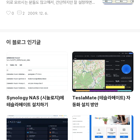
osoft.com/ko-kr/sysinternals/bb896653%28en
외로 모르시는 분들도 많고해서, 간단하지만 잘 설정하면
-us%29.aspx 처음 실행시의 모습입니다. 작업관리자와
좋은 서비스 입니다 ^^ - 불펌은 절대 금지입니다~! 간단히
다르게 부모 프로세스, 자식프로세스간의 관계를 명확히
0
2
2009. 12. 6.
원도우에서 특정 port / IP 서비스를 막을 수 있는 방법을
보여줍니다. 흔히 해킹프로그램은 System에..
소개해 드리겠습니다. 사용하시기 전 운용하고 있는 서버
에서 정확히 어떤 서비스가 되고 있는지, 그에 따른 포트는
어떤 것을 사용하는지 필히 알아보시고, 진행하셔야 서비
스에 차질이 없습니다. 주요 서비스의 포트는 아래 표와 같
이 블로그 인기글
습니다. Web TCP 80 FTP TCP 20, 21 HTTPS(SS
L) TCP 443 telnet TCP 23 DNS TCP / UDP 53 S
MTP TCP 25 원격데스크톱 TCP 3389 POP3 TCP 1
10 MS-SQL TCP / UDP 1..
Synology NAS (시놀로지)에
TeslaMate (테슬라메이트) 자
테슬라메이트 설치하기
동화 설치 방안