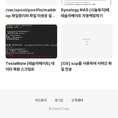
/var/spool/postfix/maildr
Synology NAS (시놀로지)에
op 파일정리와 파일 미생성 설정
테슬라메이트 자동백업하기
하기
TeslaMate (테슬라메이트) 데
[OS] scp를 사용하여 서버간 파
이터 복원 스크립트
일 전송
의안내
티스토리
로그인
고객센터
© Daum Corp.