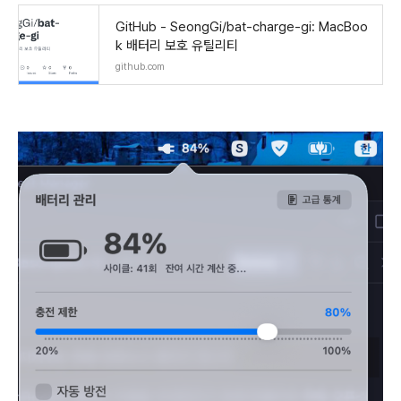
GitHub - SeongGi/bat-charge-gi: MacBoo
k 배터리 보호 유틸리티
github.com