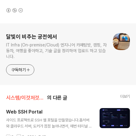
(새창열림)
로그 정보
달빛이 비추는 궁전에서
IT Infra (On-premise/Cloud) 엔지니어 카페탐방, 캠핑, 자
동차, 여행을 좋아하고, 기술 글을 정리하여 업로드 하고 있습
니다.
구독하기
더보기
시스템/이것저것개발
의 다른 글
Web SSH Portal
글 내용
사이드 프로젝트로 SSH 웹 포털을 만들었습니다.홈서버
와 클라우드 서버, 도커가 점점 늘어나면서, 매번 터미널 앱
켜고 접속 정보 찾는 게 귀찮아 졌습니다.정확히는 한차례