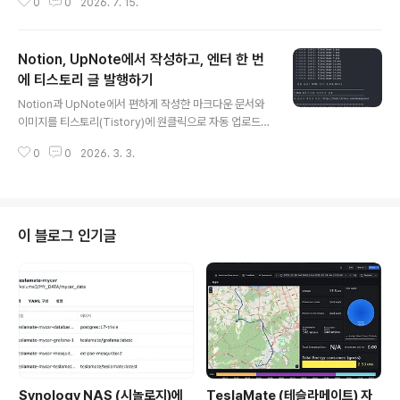
0
0
2026. 7. 15.
의 소동때문이었는데, 테슬라메이트 잘 쓰다가, 갑자기 안
되어서 보니 업데이트로 방식이 바뀌었고 3주나 데이터를
못받았습니다.그래서 접속정보를 찾는데, 한서버가 뚫리면
Notion, UpNote에서 작성하고, 엔터 한 번
다 뚫리는걸 방지 한다고 서버마다 id, password를 다르
게 했고, 키파일은 또 데스크탑에다가만 넣는데, 지금 육아
에 티스토리 글 발행하기
글 내용
때문에 데탑을 저기 저 구석에 넣어놓은지라 접속하는데
Notion과 UpNote에서 편하게 작성한 마크다운 문서와
한 세월이 걸렸네요 ㅠㅠ그래서 브라우저에서 바로 SSH
이미지를 티스토리(Tistory)에 원클릭으로 자동 업로드하
접속할 수 있는 걸 만들기로 했습니다.Antigravity를 사용
는 도구입니다. Notion, Upnote에서는 편하게 문서를 작
하여 개발을 진행했습니다.동작화면은 아래와 같습니다.
0
0
2026. 3. 3.
성할 수 있습니다.다만, 이를 다른 플랫폼으로 작성하기 위
메인화면 서버 리스트 확인..
해서는 단순 복사 붙여넣기로는 템플릿이 깨지기도 하고이
미지는 또한 자동업로드가 안되어 불편했습니다. 내보내기
기능을 통해 마크다운으로 글과 이미지를 내보낸 후 이 도
구를 실행하면, 자동으로 에디터에 업로드를 할 수 있습니
이 블로그 인기글
다. 다운로드 주소 : https://github.com/SeongGi/noti
on-upnote-to-tistory GitHub - SeongGi/notion-
upnote-to-tistoryContribute to SeongGi/notion-
upnot..
Synology NAS (시놀로지)에
TeslaMate (테슬라메이트) 자