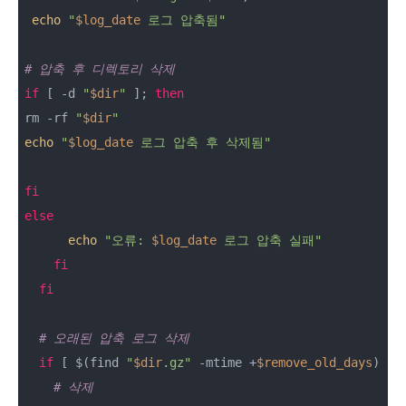
echo
"
$log_date
 로그 압축됨"
# 압축 후 디렉토리 삭제
if
 [ -d 
"
$dir
"
 ]; 
then
rm -rf 
"
$dir
"
echo
"
$log_date
 로그 압축 후 삭제됨"
fi
else
echo
"오류: 
$log_date
 로그 압축 실패"
fi
fi
# 오래된 압축 로그 삭제
if
 [ $(find 
"
$dir
.gz"
 -mtime +
$remove_old_days
) ];
# 삭제