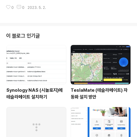
일 이후 수정된 파일을 보고싶을때 find /검색디렉토리 -name “*.gz” -mtim
0
0
2023. 5. 2.
e +1 -exec ls -l {} \; 만약 그 해당 파일을 삭제하고자 하면 ls-l 대신 rm 사
용 find /검색디렉토리 -name “*.gz” -mtime +1 -exec rm {} \; mtime :
수정된 시간 즉 파일의 마지막 변경시각 ctime : inode가 변경되는 행위 발생
시 기록 (권한 변경이나, 소유자 변경등) atime : 파일의 마지막 접근시각 (cat
으로 파일 읽어도 atime이 변경됩니다..) 파일내용 찾기 ⁠find . -type..
이 블로그 인기글
Synology NAS (시놀로지)에
TeslaMate (테슬라메이트) 자
테슬라메이트 설치하기
동화 설치 방안