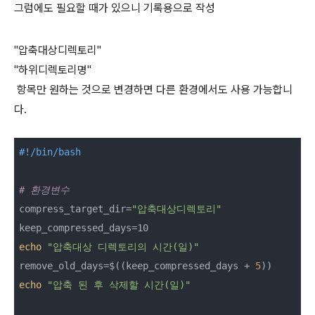
그럼에도 필요할 때가 있으니 기록용으로 작성
"압축대상디렉토리"
"하위디렉토리명"
항목만 원하는 것으로 변경하면 다른 환경에서도 사용 가능합니
다.
#!/bin/bash
# 환경변수
compress_target_dir=
"압축대상디렉토리"
echo
"압축대상 디렉토리의 시간(일)"
remove_old_days=$((keep_compressed_days + 
5
echo
"압축 된 후 삭제할 시간(일)"