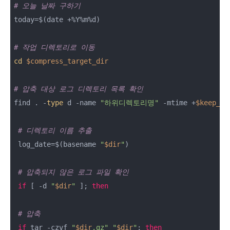
# 오늘 날짜 구하기
today=$(date +%Y%m%d)

# 작업 디렉토리로 이동
cd
$compress_target_dir
# 압축 대상 로그 디렉토리 목록 확인
find . -
type
 d -name 
"하위디렉토리명"
 -mtime +
$keep_co
# 디렉토리 이름 추출
 log_date=$(basename 
"
$dir
"
)

# 압축되지 않은 로그 파일 확인
if
 [ -d 
"
$dir
"
 ]; 
then
# 압축
if
 tar -czvf 
"
$dir
.gz"
"
$dir
"
; 
then