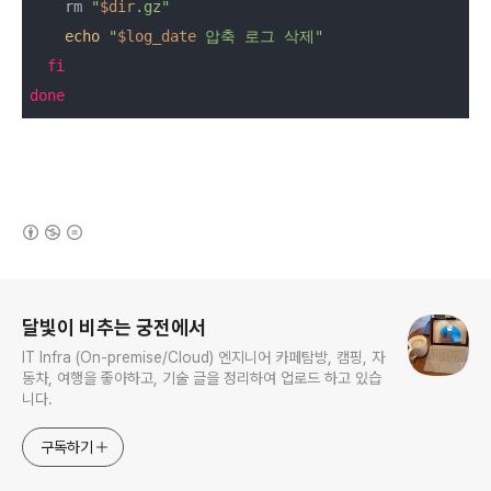
    rm 
"
$dir
.gz"
echo
"
$log_date
 압축 로그 삭제"
fi
done
(새창열림)
로그 정보
달빛이 비추는 궁전에서
IT Infra (On-premise/Cloud) 엔지니어 카페탐방, 캠핑, 자
동차, 여행을 좋아하고, 기술 글을 정리하여 업로드 하고 있습
니다.
구독하기